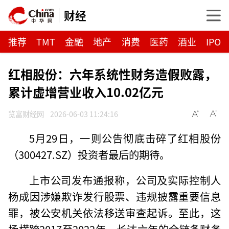
财经
推荐
TMT
金融
地产
消费
医药
酒业
IPO
红相股份：六年系统性财务造假败露，
累计虚增营业收入10.02亿元
览富财经网
2026-06-03 11:24:16
5月29日，一则公告彻底击碎了红相股份
（300427.SZ）投资者最后的期待。
上市公司发布通报称，公司及实际控制人
杨成因涉嫌欺诈发行股票、违规披露重要信息
罪，被公安机关依法移送审查起诉。至此，这
场横跨2017至2022年、长达六年的全链条财务