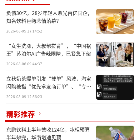
曾经的电力行业“绩优小龙头”
负债30亿，28岁年轻人败光百亿国企，
知名饮料巨鳄悲情落幕？
红相股份前身为红相电力，2005年在福建
厦门注册成立，2015年12月成功登陆创业板。
2026-08-05 17:14:52
上市之初，公司主业为电力状态监测、检测设
“女生洗澡，大叔帮搓背”，“中国锅
备，产品主要面向电网、发电企业，属于电力
王”苏泊尔AI广告辣眼睛，已紧急下架
基建细分领域的中小厂商。
2026-08-06 09:44:37
依托主业稳定营收，公司上市后开启多元
立秋奶茶爆单引发“截单”风波，淘宝
闪购被指“优先拿友商订单”、“专挑
化扩张，逐步形成三大核心业务板块：其一，
贵的拿”
为传统电力检测与配网自动化设备，这是公司
2026-08-09 12:56:23
基本盘；其二，通过收购布局军工电子赛道，
精彩推荐
旗下合肥星波主营射频、微波元器件，产品配
套雷达、航天等军工领域，军工概念一度成为
东鹏饮料上半年营收124亿，冰柜预算
资本市场炒作热点；其三跨界切入新能源领
半年烧完，华南增速见顶