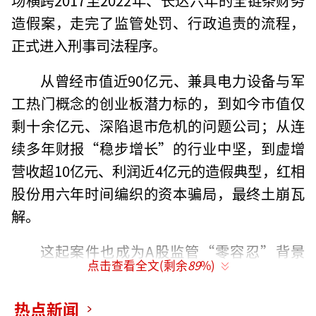
造假案，走完了监管处罚、行政追责的流程，
正式进入刑事司法程序。
从曾经市值近90亿元、兼具电力设备与军
工热门概念的创业板潜力标的，到如今市值仅
剩十余亿元、深陷退市危机的问题公司；从连
续多年财报“稳步增长”的行业中坚，到虚增
营收超10亿元、利润近4亿元的造假典型，红相
股份用六年时间编织的资本骗局，最终土崩瓦
解。
这起案件也成为A股监管“零容忍”背景
点击查看全文(剩余
89
%)
下，针对长期系统性财务造假+多次欺诈发行的
标志性案例，为资本市场各方敲响警钟。
热点新闻