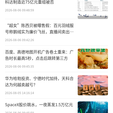
科达制造近75亿元重组被否
净利润也在2018年突破1亿元规模。
2026-08-06 09:48:59
“超女”陈西贝被曝售假：百元羽绒服
号称鹅绒实为廉价飞丝，直播间卖出超
百万元
2026-08-06 09:42:26
百度、高德地图开机广告卷土重来：广
告时长最高5秒，点击后跳转第三方
2026-08-06 09:45:35
华为哈勃投资、宁德时代加持，天科合
达为何越卖越亏？
2026-08-05 14:16:14
SpaceX股价跳水，一夜蒸发1.5万亿元
2026-08-06 09:45:59