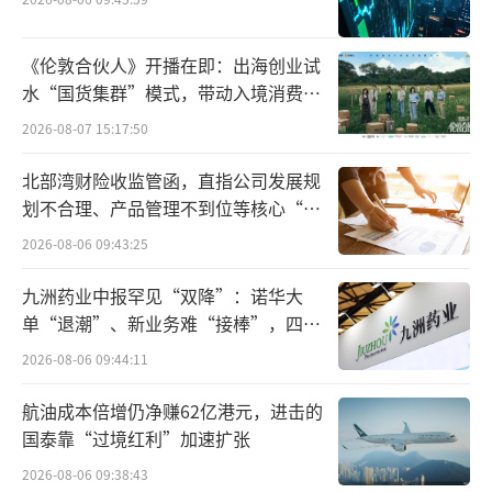
也是从2015年开始，创始人杨保田家族连
《伦敦合伙人》开播在即：出海创业试
水“国货集群”模式，带动入境消费反
续7年登上胡润百富榜。2020年，其财富值达到
向种草
45亿元；2021年，杨保田家族最后一次登上富
2026-08-07 15:17:50
豪榜，财富值已腰斩至21亿元，杨保田也以91
北部湾财险收监管函，直指公司发展规
岁高龄成为最年长的富豪。
划不合理、产品管理不到位等核心“痛
点”
2026-08-06 09:43:25
为钱造假情节严重
九洲药业中报罕见“双降”：诺华大
2023年，一份“无法表示意见”的审计报
单“退潮”、新业务难“接棒”，四大
告撕开了红相股份的财务假面。
难关待闯
2026-08-06 09:44:11
当年4月，会计师事务所对其2022年年报出
航油成本倍增仍净赚62亿港元，进击的
具非标意见，公司随即被实施退市风险警示，
国泰靠“过境红利”加速扩张
股票简称变更为*ST红相。同年5月，证监会正
2026-08-06 09:38:43