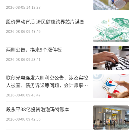
域，承接光伏、风电EPC工程，试图打开新增
2026-08-05 14:13:37
长空间。
股价异动背后 济民健康跨界芯片谋变
借助概念叠加与包装后的靓丽财报，红相
2026-08-06 09:47:49
股份上市后资本运作动作频繁。除了2015年IP
两则公告，换来9个涨停板
O合计募资的2.93亿之外，2019年完成非公开
2026-08-06 09:53:41
发行股票，募资0.58亿元；2020年发行可转换
公司债券，再募5.85亿元，三次直接融资累计
联创光电连发六则利空公告，涉及实控
募资超9亿元。
人被查、债务诉讼等问题，会计师事务
所曾出具“保留意见”
巅峰时期，公司股价触及30元关口，总市
2026-08-06 09:43:47
值逼近90亿元，一度获得不少机构资金持仓，
段永平38亿投资泡泡玛特账本
在电力设备细分赛道被视作“绩优小龙头”。
2026-08-06 09:42:56
数据显示，2015年至2022年红相股份营收从3.
05亿元上涨至16.19亿元，始终处于增长状态；