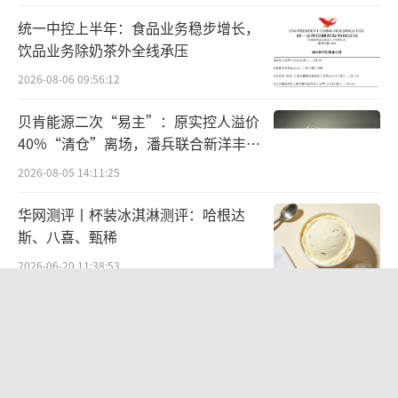
式对公司立案调查，经过近一年的核查，厦门
统一中控上半年：食品业务稳步增长，
证监局在2024年4月出具行政处罚决定书，完整
饮品业务除奶茶外全线承压
披露了长达六年的造假事实。
2026-08-06 09:56:12
监管文书认定，2017年至2022年六个完整
贝肯能源二次“易主”：原实控人溢价
会计年度内，红相股份持续实施财务造假，造
40%“清仓”离场，潘兵联合新洋丰、
宏科百世拟入主
假行为贯穿日常经营、财报编制、融资申报全
2026-08-05 14:11:25
流程。整体数据来看，六年间公司累计虚增营
华网测评丨杯装冰淇淋测评：哈根达
业收入10.02亿元，虚增利润总额3.99亿元。
斯、八喜、甄稀
2026-06-20 11:38:53
有意思的是，分年度拆解红相股份的造假
数据，能清晰地看到其舞弊的节奏变化。2017
江小白起诉东方甄选案结果公布：构成
年为造假起步阶段，当年虚增营收1.05亿元，
商业诋毁，赔偿30万元
增幅14.10%；虚增利润0.60亿元，增幅38.0
2026-08-03 16:34:22
3%。2018年至2020年是造假高峰期，也是公