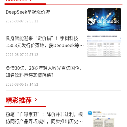
高压构成的“射线源环”和整环探测器构成
的“探测器环”组成的“静态”双环结构，通
DeepSeek举起涨价牌
过时序电子控制射线源进行依次脉冲式曝光完
2026-08-07 09:55:11
成360°数据的采集，进而将螺旋CT中动态
具身智能迎来“定价锚”！宇树科技
的“机械旋转”转变成静态的“光学旋转”。
150.8元发行价落地，获DeepSeek等豪
华战配加持
通过这一特殊的成像方式，静态CT在扫描
2026-08-07 09:57:12
时不会产生螺旋CT高速旋转时产生的极大离心
负债30亿，28岁年轻人败光百亿国企，
力，亦消除了拖尾效应，因而能够突破螺旋CT
知名饮料巨鳄悲情落幕？
的转速极限，大幅提高CT影像的空间分辨率。
2026-08-05 17:14:52
据纳米维景透露，旗下第一代静态CT“复
精彩推荐
眼24”的最薄扫描层厚已达0.165mm并具备各
向同性，大幅度提升了空间分辨能力。
粉笔“自曝家丑”：降价并非让利，模
仿同行产品弄巧成拙，同步推出历史学