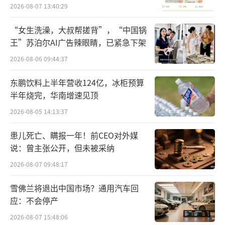
员退费方案
2026-08-07 13:40:29
“女生洗澡，大叔帮搓背”，“中国锅
王”苏泊尔AI广告辣眼睛，已紧急下架
2026-08-06 09:44:37
东鹏饮料上半年营收124亿，冰柜预算
半年烧完，华南增速见顶
2026-08-05 14:13:37
患儿死亡、瞒报一年！前CEO对外媒
说：曾主张公开，但未被采纳
2026-08-07 09:48:17
雪佛兰将退出中国市场？通用汽车回
应：不会停产
2026-08-07 15:48:06