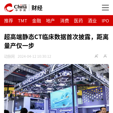
财经
推荐
TMT
金融
地产
消费
医药
酒业
IPO
超高端静态CT临床数据首次披露，距离
量产仅一步
动脉网
2024-04-12 10:30:12