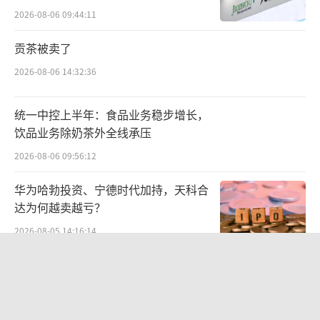
难关待闯
2026-08-06 09:44:11
贡茶被卖了
2026-08-06 14:32:36
统一中控上半年：食品业务稳步增长，
饮品业务除奶茶外全线承压
2026-08-06 09:56:12
华为哈勃投资、宁德时代加持，天科合
超高端螺旋CT与“复眼24”静态CT基于志愿者右肺上叶4mm肺结
达为何越卖越亏？
节的成像对比
2026-08-05 14:16:14
另一个佐证静态CT临床价值的证据源于肝
中报暴增777%-991%！多氟多涨停背
癌治疗。就目前而言，大多数医生会采取手术
后：二季度利润环比暴跌50%-80%，
的方式切除肝癌组织，但术后有70%～80%的
是黄金坑还是陷阱？
2026-08-07 10:05:35
患者都会在五年内复发。究其原因，普通CT导