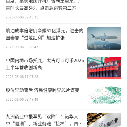
百度、高德地图开机广告卷土重来：广
将高分辨率的特征应用于临床之中，该技
告时长最高5秒，点击后跳转第三方
术对于肺结节诊断的促进作用显而易见。目
2026-08-06 09:45:35
前，常规CT生成的6mm以下的结节影像通常精
航油成本倍增仍净赚62亿港元，进击的
度不够、边缘模糊，因此国际指南均以6mm为
国泰靠“过境红利”加速扩张
分界线，建议对于直径大于6毫米的肺结节进行
2026-08-06 09:38:43
临床评估，等到结节生长至满足影像设备能力
中国内地市场托底，太古可口可乐2026
的大小才能进一步诊断。
上半年营收创新高
相较之下，静态CT的成像几乎看不到伪
2026-08-06 17:07:28
影，能够完整展示4mm结节的细节，甚至能够
股价异动背后 济民健康跨界芯片谋变
清晰显示结节周围的血管情况。这意味着医生
2026-08-06 09:47:49
能够更早判断结节的良恶性，进一步降低恶性
结节切除手术的难度与风险。如果这项技术能
九洲药业中报罕见“双降”：诺华大
够规模应用，或将重构肺癌诊断的临床指南。
单“退潮”、新业务难“接棒”，四大