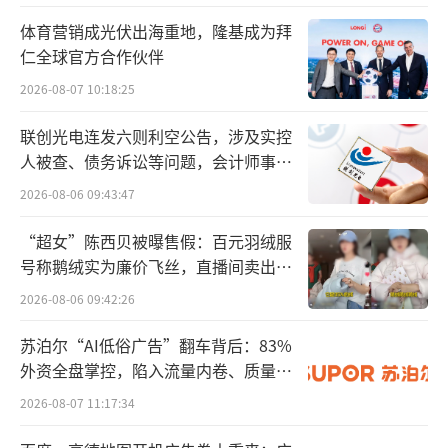
体育营销成光伏出海重地，隆基成为拜
仁全球官方合作伙伴
2026-08-07 10:18:25
联创光电连发六则利空公告，涉及实控
面对纳米维景对于空间分辨率的极致追
人被查、债务诉讼等问题，会计师事务
求，许多人或许会质疑其意义。毕竟，现阶段
所曾出具“保留意见”
2026-08-06 09:43:47
的超高端CT已经攻克了最为困难的心脏成像，
“超女”陈西贝被曝售假：百元羽绒服
加之AI的赋能，已经能够解决绝大部分的临床
号称鹅绒实为廉价飞丝，直播间卖出超
问题。
百万元
2026-08-06 09:42:26
但是，人类对于微观世界的探索是没有止
苏泊尔“AI低俗广告”翻车背后：83%
境的，当我们能够抓取的信息愈发丰富，能够
外资全盘掌控，陷入流量内卷、质量频
得到的结论也将愈发精准。因此，探索具备更
发的负循环
2026-08-07 11:17:34
高分辨率的CT，永远存在现实意义。