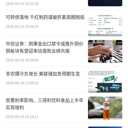
量的数据管理，及药企、监管机构、CRO、SM
2026-08-10 10:51:38
O、临床研究机构、研究人员、受试者等多方参
可转债落地 千红制药谋破肝素周期困局
与者的协同。往往一个细节的纰漏，就导向最
2026-08-10 10:59:24
终的失败。另一方面，新药研发的监管极严。
开发者的药物研发、新药注册及后期的营销活
中信证券：刚果金出口禁令或推升铜价
动中，都需要在缜密而严格的监管要求，和日
铜板块有望迎来估值和业绩共振
常的检查中完成，这无疑增加了新药研发的难
2026-08-10 10:56:56
度。
非农爆冷负增长 美联储加息预期生变
创立之初，太美医疗科技从临床试验这个
2026-08-10 11:00:21
新药研发的核心环节切入，率先用云端的数字
化解决方案，提供云上的临床试验项目管理系
受惠利率影响，三得利饮料食品上半年
统、电子试验主档案管理系统、电子数据采集
实现增利
系统等，来实现临床试验数据的追踪、监控和
2026-08-10 15:19:11
规划，帮助国内生物医药行业提高研发效率。