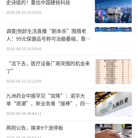
史诗级的！重估中国硬核科技
然而，在当时，极少用户愿意为这些SaaS
2026-08-10 15:10:09
产品付费。新药研发的门槛高，倘若数字化解
调查|悦龄生活直播“剧本杀”围猎老
决方案缺乏实践性，成熟度不够理想，则很难
人：99元保健品号称可治脑萎缩，靠鸡
在日常的研发中发挥价值。从这个意义上讲，
蛋拉新一年开近两万家店
2026-08-10 14:54:46
做医疗数字化解决方案，无法快速引爆市场，
必须持之以恒地去打磨产品、渗透市场。
“活下去，医疗设备厂商突围的机会来
了”
因此，自成立以来，太美医疗科技就保持
2026-08-10 15:12:09
着保持高研发、高销售投入。而这些持续的投
九洲药业中报罕见“双降”：诺华大
入，也转化成了市场认知和品牌粘性。除了前
单“退潮”、新业务难“接棒”，四大
文提到的业务覆盖了大多数TOP药械企业外，
难关待闯
2026-08-06 09:44:11
太美医疗科技的客户复购率也极高。根据招股
说明书，2021年至2023年间，太美医疗科技的
两则公告，换来9个涨停板
整体客户留存率分别为82.0%、82.8%和77.
2026-08-06 09:53:41