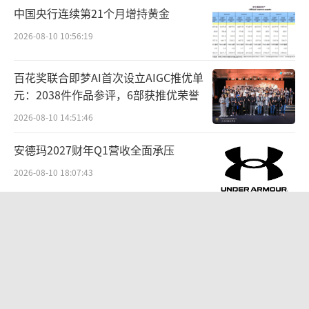
中国央行连续第21个月增持黄金
2026-08-10 10:56:19
百花奖联合即梦AI首次设立AIGC推优单
2019年，在临床试验SaaS软件的基础上，
元：2038件作品参评，6部获推优荣誉
太美医疗科技推出医药及医疗器械研发数字化
2026-08-10 14:51:46
协作平台TrialOS。TrialOS搭载了太美医疗科
安德玛2027财年Q1营收全面承压
技的云端软件产品及数字化服务，并整合了包
括来自CDE的临床研究机构资料、数字化SMO
2026-08-10 18:07:43
合作伙伴信息、独立影像评估及药物警戒相关
“超女”陈西贝被曝售假：百元羽绒服
的资料等关键数据信息，医药公司、医院、CR
号称鹅绒实为廉价飞丝，直播间卖出超
O及其他相关方的员工，通过网站或移动应用程
百万元
2026-08-06 09:42:26
序接入后，可以实现药械研发过程的高效数据
传输、无缝流程协作，并优化工作流程的组织
贝肯能源二次“易主”：原实控人溢价
40%“清仓”离场，潘兵联合新洋丰、
方式。