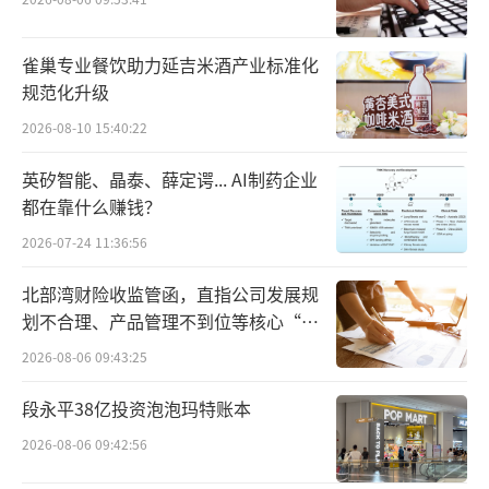
8%，其中，核心客户留存率更是高达分别91.
2%、94.7%及87.3%。
雀巢专业餐饮助力延吉米酒产业标准化
规范化升级
现阶段，太美医疗科技主要基于TrialOS、
2026-08-10 15:40:22
PharmaOS两大数字化协作平台来提供服务，
英矽智能、晶泰、薛定谔... AI制药企业
前者聚焦新药和医疗器械的研发环节，后者则
都在靠什么赚钱？
主要服务药品、医疗器械的营销过程。而太美
2026-07-24 11:36:56
医疗科技也因此成为国内唯一能够提供药械研
发及营销的一站式数字化解决方案的企业。相
北部湾财险收监管函，直指公司发展规
划不合理、产品管理不到位等核心“痛
比纯粹的SaaS软件，基于平台的数字化解决方
点”
2026-08-06 09:43:25
案，更强调相关各方的合作。
段永平38亿投资泡泡玛特账本
2026-08-06 09:42:56