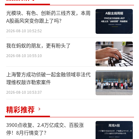
创新药“卖水人”
光模块、有色、创新药三线齐发，本周
A股画风突变你跟上了吗？
时间回到2013年。彼时，后来改变中国医
2026-08-10 10:52:52
药发展轨迹的创新药浪潮，还在微末中酝酿，
我在蚂蚁的朋友，更有盼头了
跨国药企纷纷开始在国内设立研发中心，大批
优秀的药物研发科学家也陆续回国。他们或者
2026-08-10 10:55:10
任职这些研发中心，或者自主创业，推动着国
上海警方成功侦破一起金融领域非法代
内医药工业由生产仿制药向研发创新药的深刻
理维权敲诈勒索案件
转变。太美医疗科技正是在这样的背景下创
2026-08-10 10:53:37
立。
精彩推荐
一直以来，新药研发都并非易事。一方
面，新药研发风险极高。从药物发现到获批，
3900点收复、2.4万亿成交、百股涨
历时10—15年。这个过程漫长且复杂，涉及海
停！8月行情变了？