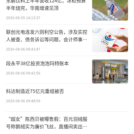
东鹏饮料上半年营收124亿，冰柜预算
肺癌是全球最常见的癌症之一，其中大约1
半年烧完，华南增速见顶
5%的肺癌是小细胞肺癌（SCLC）。在小细胞
2026-08-05 14:13:37
肺癌患者中，70%的患者处于广泛期（ES），
联创光电连发六则利空公告，涉及实控
这意味着癌症已扩散至一侧或两侧肺部或身体
人被查、债务诉讼等问题，会计师事务
其他部位。广泛期小细胞肺癌（ES-SCLC）是
所曾出具“保留意见”
2026-08-06 09:43:47
一种侵袭性强且难以治疗的癌症，大多数ES-S
段永平38亿投资泡泡玛特账本
CLC患者在初始治疗后复发，患者的生存期较
短，临床急需新的治疗选择。B7-H3靶向ADC
2026-08-06 09:42:56
类药物是目前在研拟用于治疗ES-SCLC的利
科达制造近75亿元重组被否
器。
2026-08-06 09:48:59
B7-H3（又称CD276）是一种Ⅰ型跨膜糖
蛋白，属于B7家族中的一员。研究发现，B7-H
“超女”陈西贝被曝售假：百元羽绒服
号称鹅绒实为廉价飞丝，直播间卖出超
3在非小细胞肺癌、胰腺癌、原发性肝癌等多种
百万元