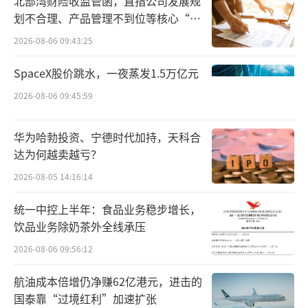
北部湾财险收监管函，直指公司发展规
及其他实体瘤的Ⅰ期和Ⅱ期临床研究。
划不合理、产品管理不到位等核心“痛
点”
2026-08-06 09:43:25
此前，HS-20093成功“出海”已经引发了
SpaceX股价跳水，一夜蒸发1.5万亿元
行业热点关注。2023年12月，翰森制药与葛兰
素史克（GSK）订立了一项超17亿美元的独家
2026-08-06 09:45:59
许可协议，GSK获得开发、生产及商业化HS-20
华为哈勃投资、宁德时代加持，天科合
093的全球独占许可（不含大中华区）。今年8
达为何越卖越亏？
月，GSK宣布HS-20093获FDA突破性疗法认
2026-08-05 14:16:14
定，用于治疗含铂化疗期间或之后进展的复发
或难治性ES-SCLC患者。本次FDA突破性疗法
统一中控上半年：食品业务稳步增长，
饮品业务除奶茶外全线承压
的认定得到了Ⅰ期ARTEMIS-001首次人体临床
试验的数据支持。
2026-08-06 09:56:12
航油成本倍增仍净赚62亿港元，进击的
国泰靠“过境红利”加速扩张