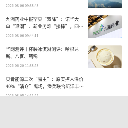
2026-08-06 09:38:43
九洲药业中报罕见“双降”：诺华大
单“退潮”、新业务难“接棒”，四大
难关待闯
据悉，ARTEMIS-001(NCT05276609)是一
2026-08-06 09:44:11
项开放标签、多中心、剂量递增和扩展的临床I
华网测评丨杯装冰淇淋测评：哈根达
期试验，旨在研究HS-20093治疗晚期实体瘤的
斯、八喜、甄稀
安全性和疗效，针对局部晚期或转移性实体瘤
2026-06-20 11:38:53
的成人受试者，包含剂量递增阶段(la期)和剂量
贝肯能源二次“易主”：原实控人溢价
扩展阶段(lb部分)。在今年WCLC上，Ⅰ期临床
40%“清仓”离场，潘兵联合新洋丰、
剂量扩展研究ES-SCLC队列的最新数据进行了
宏科百世拟入主
2026-08-05 14:11:25
更新，共入组了56例ES-SCLC患者，所有患者
欣天科技易主背后藏六年对赌，“华为
均接受过铂类+依托泊苷治疗、73.2%患者接受
概念+AI营销”溢价难掩52亿重资产考
过免疫疗法、23.2%接受过TOPO1抑制剂。
验
2026-08-05 14:14:15