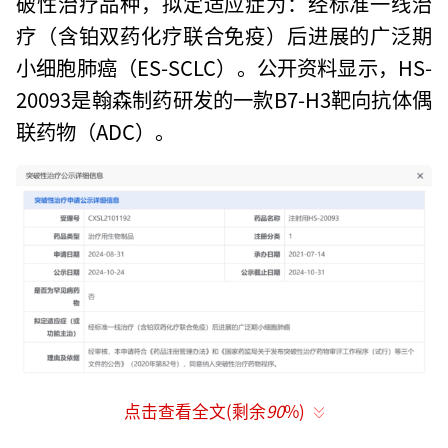
破性治疗品种，拟定适应症为：经标准一线治
疗（含铂双药化疗联合免疫）后进展的广泛期
小细胞肺癌（ES-SCLC）。公开资料显示，HS-
20093是翰森制药研发的一款B7-H3靶向抗体偶
联药物（ADC）。
点击查看全文(剩余
90
%)
值得关注的是，突破性疗法旨在加速开发