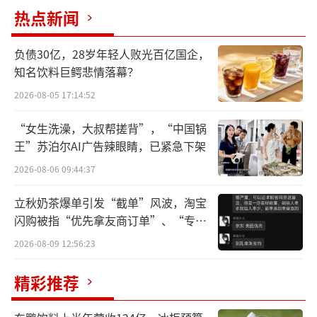
及审查治疗严重的或威胁生命的疾病的新药。
热点新闻
在本次拟纳入CDE“突破性治疗品种”之前，H
S-20093也在美国FDA获得了“突破性疗
负债30亿，28岁年轻人败光百亿国企，
法”（BTD）。
知名饮料巨鳄悲情落幕？
2026-08-05 17:14:52
业内观点认为，处于研发阶段的“新
药”获得突破性疗法认定，预示着该药物具有
“女生洗澡，大叔帮搓背”，“中国锅
王”苏泊尔AI广告辣眼睛，已紧急下架
较高的临床价值以及未来的市场需求前景。作
为备受行业关注的热门靶点，B7-H3的ADC药
2026-08-06 09:44:37
物研发已经成为细分领域的一个重要发力点，
立秋奶茶爆单引发“截单”风波，淘宝
翰森制药、宜联生物等一大批企业已经开始基
闪购被指“优先拿友商订单”、“专挑
贵的拿”
于这样的思路展开新一轮研发竞争。
2026-08-09 12:56:23
研发进程全面加速，
肺癌治疗能否占先
精彩推荐
机？