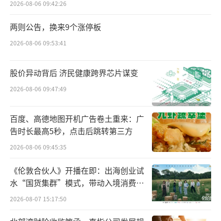
肿瘤组织中都存在过度表达，其在肿瘤组织中
2026-08-06 09:42:26
的过量表达往往伴随患者不良预后与较短的总
两则公告，换来9个涨停板
生存期和无进展生存期。在肺癌中，特别是小
2026-08-06 09:53:41
细胞肺癌，大约65%的患者肿瘤中都呈现B7-H
3高表达的现象，这种高表达与肺癌的不良预后
股价异动背后 济民健康跨界芯片谋变
相关，使得B7-H3成为一个有前景的治疗靶
2026-08-06 09:47:49
点。
百度、高德地图开机广告卷土重来：广
根据翰森制药公布的相关信息，HS-20093
告时长最高5秒，点击后跳转第三方
是一种新型B7-H3靶向ADC，由全人源化的B7-
2026-08-06 09:45:35
H3单抗与拓扑异构酶抑制剂（TOPOi）有效载
《伦敦合伙人》开播在即：出海创业试
荷共价连接而成。公开资料显示，HS-20093有
水“国货集群”模式，带动入境消费反
十多项临床研究正在开展，包括针对复发性小
向种草
2026-08-07 15:17:50
细胞肺癌和局限期小细胞肺癌的两项Ⅲ期临床
研究，以及多项用于治疗肺癌、肉瘤、头颈癌