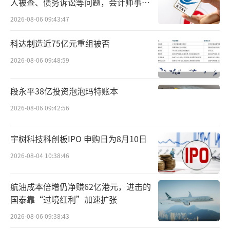
人被查、债务诉讼等问题，会计师事务
三力重新确定了投资方案，贵州三力与公司董
所曾出具“保留意见”
2026-08-06 09:43:47
事、持股5%以上股东盛永建共同参与汉方药业
科达制造近75亿元重组被否
增资事项。其中贵州三力出资1.12亿元，取得
汉方药业25.64%股权。盛永建现金出资5000万
2026-08-06 09:48:59
元，取得汉方药业11.46%股权。
段永平38亿投资泡泡玛特账本
此后，贵州三力先是将已破产的贵阳德昌
2026-08-06 09:42:56
祥药业有限公司（以下简称“德昌祥药业”）
收入囊中，又通过投资控股贵州好司特生物科
宇树科技科创板IPO 申购日为8月10日
技有限公司间接控股无敌制药，并于2023年11
2026-08-04 10:38:46
月将汉方药业纳入合并范围，与2022年投资控
股的德昌祥一起释放投资并购效能，实现产品
航油成本倍增仍净赚62亿港元，进击的
国泰靠“过境红利”加速扩张
线扩张。
2026-08-06 09:38:43
本月初，贵州三力以1.7亿元收购贵州省老