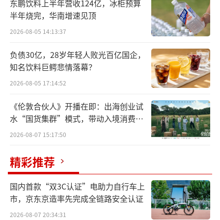
东鹏饮料上半年营收124亿，冰柜预算
半年烧完，华南增速见顶
2026-08-05 14:13:37
负债30亿，28岁年轻人败光百亿国企，
知名饮料巨鳄悲情落幕？
贵州三力在公告中同时表明，此次参与创
2026-08-05 17:14:52
业投资基金的设立，旨在通过借助专业投资机
《伦敦合伙人》开播在即：出海创业试
构的专业能力和资源优势，从而进一步拓展公
水“国货集群”模式，带动入境消费反
司医药领域的投资布局，同时提升公司自有基
向种草
2026-08-07 15:17:50
金的使用效能。
精彩推荐
早在此前，包括贝泰妮、恒瑞医药、阳普
医疗、安旭生物、凯普生物、英科医疗、百诚
国内首款“双3C认证”电助力自行车上
医药、百洋医药、百花医药、东亚药业在内的
市，京东京造率先完成全链路安全认证
多家上市公司，已作为LP向在资本市场低迷期
2026-08-07 20:34:31