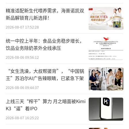
寻求资金支持的风险资本和私募股权基金提供
精准适配新生代喂养需求，海普诺凯双
资金支持。今年以来，中药巨头片仔癀、云南
新品解锁育儿新选择！
白药也相继宣布下场做LP，围绕中医药产业、
2026-08-07 17:52:28
生物医药等领域进行投资布局。
统一中控上半年：食品业务稳步增长，
并购、整合下的贵州三力
饮品业务除奶茶外全线承压
2026-08-06 09:56:12
贵州三力成立于1995年，是一家集研发、
生产和销售于一体的现代化中成药制药企业，
“女生洗澡，大叔帮搓背”，“中国锅
王”苏泊尔AI广告辣眼睛，已紧急下架
主要围绕儿科、呼吸系统科、心脑血管科、消
2026-08-06 09:44:37
化内科等领域，拳头产品为开喉剑喷雾剂（儿
童型）、开喉剑喷雾剂和强力天麻杜仲胶囊
上线三天“榨干”算力 月之暗面被Kimi
等。其中，核心产品开喉剑喷雾剂（儿童
K3“逼”着IPO
型）、开喉剑喷雾剂均为国家专利产品，在咽
2026-08-07 16:25:22
喉疾病中成药喷雾剂市场占据较高的市场份