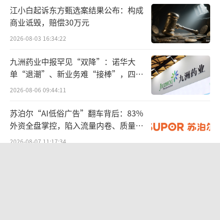
江小白起诉东方甄选案结果公布：构成
牌药企汉方药业22.9111%的股权，本次股权转
商业诋毁，赔偿30万元
让完成后，贵州三力将持有汉方药业98.8039%
2026-08-03 16:34:22
股权。
九洲药业中报罕见“双降”：诺华大
而对汉方药业如此“执着”的原因，在于
单“退潮”、新业务难“接棒”，四大
汉方药业所持有中药资源。作为贵州省老牌药
难关待闯
2026-08-06 09:44:11
企，汉方药业目前拥有10条GMP药品生产线，
苏泊尔“AI低俗广告”翻车背后：83%
80余个药品批准文号，其中13个独家品种，13
外资全盘掌控，陷入流量内卷、质量频
个国家医保品种。
发的负循环
2026-08-07 11:17:34
就此来看，目前贵州三力及控股子公司德
股价异动背后 济民健康跨界芯片谋变
昌祥、汉方药业、无敌制药所带来的多元化产
2026-08-06 09:47:49
品结构通过协同效应实现放量，对贵州三力的
营收和利润带来了积极影响。
SpaceX股价跳水，一夜蒸发1.5万亿元