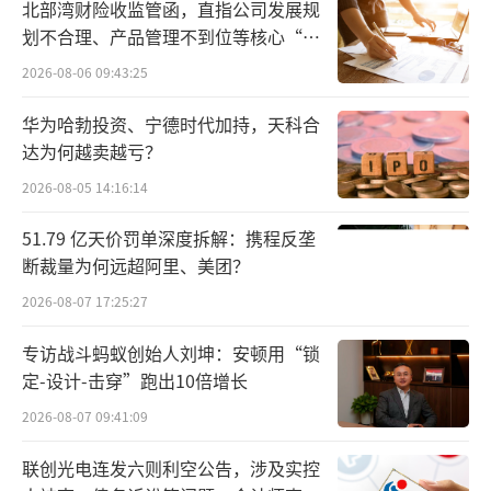
北部湾财险收监管函，直指公司发展规
额，已在咽喉疾病、儿童用中成药领域形成了
划不合理、产品管理不到位等核心“痛
一定的品牌知名度。
点”
2026-08-06 09:43:25
自2020年登陆A股之后，贵州三力就在并
华为哈勃投资、宁德时代加持，天科合
购、增资上频频发力，通过有效整合并购资
达为何越卖越亏？
源，不断取得业绩攀升。当年7月，贵州三力就
2026-08-05 14:16:14
公告称将通过现金方式向汉方药业、德昌祥药
51.79 亿天价罚单深度拆解：携程反垄
业增资，取得汉方药业、德昌祥药业不超过5
断裁量为何远超阿里、美团？
1%的股权。不过，由于后续汉方药业和德昌祥
2026-08-07 17:25:27
药业彼时的经营状况不理想，为保证公司正常
专访战斗蚂蚁创始人刘坤：安顿用“锁
经营，贵州三力最终于2020年10月底终止了这
定-设计-击穿”跑出10倍增长
次重组。
2026-08-07 09:41:09
但贵州三力并未就此作罢。为避免商业机
联创光电连发六则利空公告，涉及实控
会旁落，上述重组终止过后不到一个月，贵州