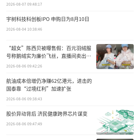
2026-08-07 09:48:17
2024年前三季度，上海医药在医药工业和
宇树科技科创板IPO 申购日为8月10日
医药工业制造方面均有重要推进。在医药工业
2026-08-04 10:38:46
领域，中药板块持续推进大品种培育战略；在
医药工业制造方面，持续推进降本增效工作。
“超女”陈西贝被曝售假：百元羽绒服
号称鹅绒实为廉价飞丝，直播间卖出超
CSO合约推广业务是上海医药试验出的一
百万元
2026-08-06 09:42:26
条成功路径，在医药流通供应链业务板块，上
海医药通过发展药品CSO合约推广业务，实现
航油成本倍增仍净赚62亿港元，进击的
销售收入约61亿元，同比增幅达176.3%；引入
国泰靠“过境红利”加速扩张
进口总代品种13个；器械大健康业务销售约326
2026-08-06 09:38:43
亿，同比增长11.9%。
股价异动背后 济民健康跨界芯片谋变
大型药企收购最新动态
抢占「中药」资产
2026-08-06 09:47:49
国家出台《关于深化上市公司并购重组市