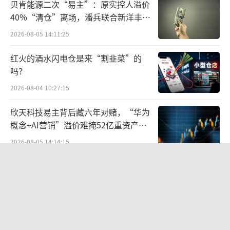
贝肯能源二次“易主”：原实控人溢价
场改革的意见》等系列政策，多措并举推动并
40%“清仓”离场，潘兵联合新洋丰、
宏科百世拟入主
购重组、促进企业做优做强，以上市公司高质
2026-08-05 14:11:25
量发展带动经济高质量发展。
红火的酒水闪电仓是来“割韭菜”的
吗？
在收并购领域，“华润系”“国药系”动
作频频，各自聚焦领域明显。
2026-08-04 10:27:15
欣天科技易主背后藏六年对赌，“华为
2月28日，华润三九发布公告称，拟以62亿
概念+AI营销”溢价难掩52亿重资产考
元现金收购天士力28%的股份。本次交易完成
验
2026-08-05 14:14:15
后，天士力的控股股东将由天士力集团变更为
华润三九，天士力的实际控制人将变更为中国
段永平38亿投资泡泡玛特账本
华润有限公司。
2026-08-06 09:42:56
这场历时近半年的超大收购案，即将进入
华为哈勃投资、宁德时代加持，天科合
收官阶段。“华润系”是业内收并购的资深代
达为何越卖越亏？