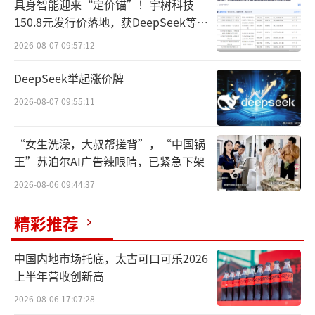
具身智能迎来“定价锚”！宇树科技
150.8元发行价落地，获DeepSeek等豪
华战配加持
2026-08-07 09:57:12
此外，上海医药与和黄医药签署补充协
DeepSeek举起涨价牌
议，一是明确了交割的先决条件；二是上海和
2026-08-07 09:55:11
黄药业的董事会组成应是上海医药及上药药材
共同有权提名四名董事，金浦基金有权提名两
“女生洗澡，大叔帮搓背”，“中国锅
名董事，及和黄医药有权提名一名董事。
王”苏泊尔AI广告辣眼睛，已紧急下架
2026-08-06 09:44:37
这场始于2024年的医药大型收购交易进入
实质性阶段。
精彩推荐
交易完成后，上海医药将合计持有上海和
中国内地市场托底，太古可口可乐2026
黄药业60%股权，成为其实控人，对其实施并
上半年营收创新高
表。
2026-08-06 17:07:28