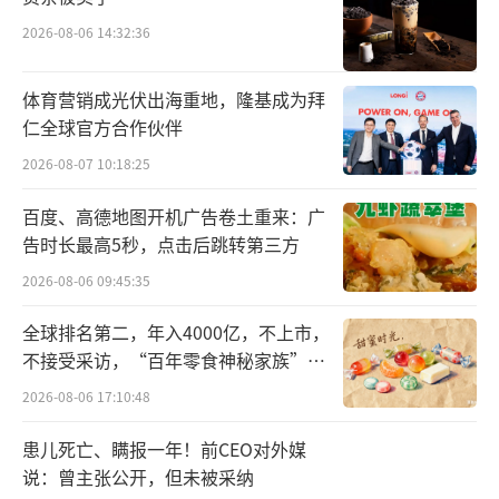
发，主要覆盖结肠炎、肿瘤、阿尔兹海默症三
2026-08-06 14:32:36
大治疗领域，其称这是为合理配置研发资源、
聚焦优势研发项目，基于对研发项目和未来市
体育营销成光伏出海重地，隆基成为拜
仁全球官方合作伙伴
场价格、业务协同以及后续开发投入等因素的
考虑。
2026-08-07 10:18:25
百度、高德地图开机广告卷土重来：广
告时长最高5秒，点击后跳转第三方
2026-08-06 09:45:35
全球排名第二，年入4000亿，不上市，
不接受采访，“百年零食神秘家族”浮
出水面？
2026-08-06 17:10:48
和不少上市公司一样，在新药研发效益不
明确时，上海医药调转研发船头，暂停不确定
患儿死亡、瞒报一年！前CEO对外媒
说：曾主张公开，但未被采纳
的新药研发，聚焦优势研发项目。