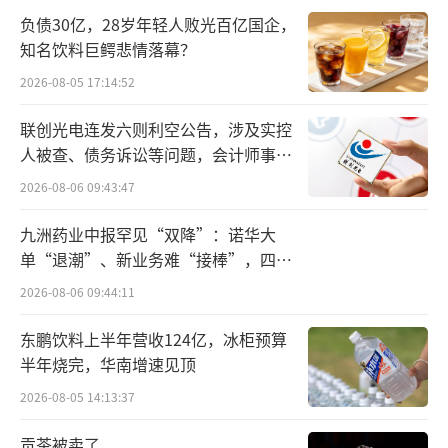
本次收购是上海医药加码中药的重要一
负债30亿，28岁年轻人败光百亿国企，
步，上海和黄药业在全国尤其是县域等下沉市
知名饮料巨鳄悲情落幕？
场具有较强的销售推广能力，未来有望赋能上
2026-08-05 17:14:52
海医药中药存量品种在下沉市场的销售。
联创光电连发六则利空公告，涉及实控
人被查、债务诉讼等问题，会计师事务
上海和黄药业手握年销售额近30亿元的中
所曾出具“保留意见”
2026-08-06 09:43:47
药大品种麝香保心丸，作为心脑血管基础用
药，麝香保心丸的成功经验可以对上海医药其
九洲药业中报罕见“双降”：诺华大
单“退潮”、新业务难“接棒”，四大
他中药品种的二次开发起到借鉴作用；同时，
难关待闯
上海和黄药业在胆宁片国际化方面的经验有望
2026-08-06 09:44:11
为上海医药中药板块其他品种的海外布局提供
东鹏饮料上半年营收124亿，冰柜预算
助力。
半年烧完，华南增速见顶
2026-08-05 14:13:37
在宣布收购的同段时间里（1月2日），上
海医药宣布了终止3个在美国开展的临床药物研
贡茶被卖了