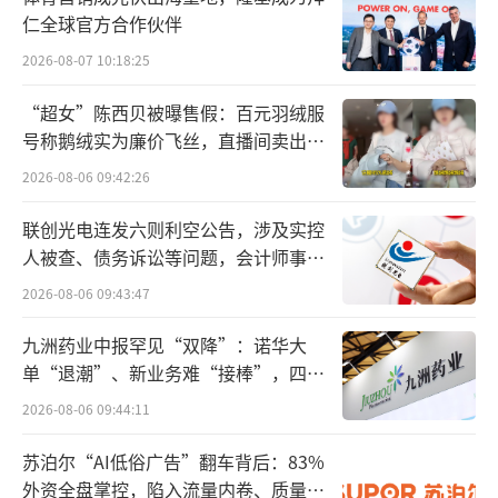
仁全球官方合作伙伴
医院。和睦家正是那一批外商独资医院的代
2026-08-07 10:18:25
表。
“超女”陈西贝被曝售假：百元羽绒服
2014年，美中互利拟私有化退市，复星医
号称鹅绒实为廉价飞丝，直播间卖出超
药携德太投资TPG等投入3亿美元资金和股票参
百万元
2026-08-06 09:42:26
与其中，最终持股美中互利股份43%，强势入
主和睦家医疗。
联创光电连发六则利空公告，涉及实控
人被查、债务诉讼等问题，会计师事务
和睦家医院为复星医药创造价值是一个方
所曾出具“保留意见”
2026-08-06 09:43:47
面。2013年，和睦家实现营收约1.8亿美元，约
九洲药业中报罕见“双降”：诺华大
合人民币13亿元。此后，复星医药的医疗服务
单“退潮”、新业务难“接棒”，四大
板块整体都有不小的增幅。2014年，上海第一
难关待闯
2026-08-06 09:44:11
家美资综合医院上海嘉会国际医院也正式挂
苏泊尔“AI低俗广告”翻车背后：83%
牌。
外资全盘掌控，陷入流量内卷、质量频