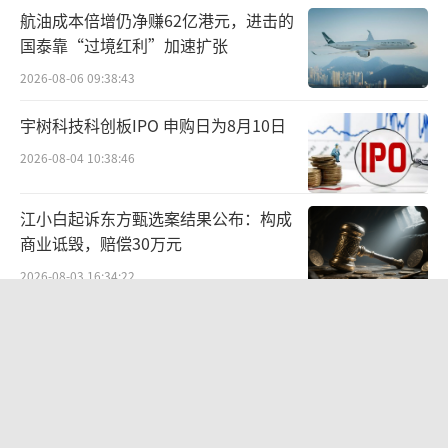
9年7月，复星医药向新风天域出售和睦家医院
航油成本倍增仍净赚62亿港元，进击的
的股权，获得投资收益近17.5亿元。和睦家医
国泰靠“过境红利”加速扩张
院借壳“新风医疗”在美股上市。
2026-08-06 09:38:43
复星医药的出手时间点真的非常及时。202
宇树科技科创板IPO 申购日为8月10日
0年新冠疫情来袭，和睦家首当其冲，陷入亏
2026-08-04 10:38:46
损。2021年，复星医药想起了处于低谷的和睦
家医疗，再度将和睦家医院私有化，直到这次
江小白起诉东方甄选案结果公布：构成
商业诋毁，赔偿30万元
出售。
2026-08-03 16:34:22
根据公告，复星医药此次出售股权，和睦
红火的酒水闪电仓是来“割韭菜”的
家医院估值约18.81亿美元，比之前私有化时16
吗？
亿美元的估值只是略高一点。
2026-08-04 10:27:15
聚焦主业
统一中控上半年：食品业务稳步增长，