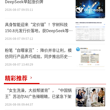
DeepSeek举起涨价牌
有10家医院、1家互联网医院和26家诊所。
2026-08-07 09:55:11
和睦家医院和复星医药的渊源始于2009
年。十多年间，两家分分合合，和睦家医疗也
具身智能迎来“定价锚”！宇树科技
150.8元发行价落地，获DeepSeek等豪
两度私有化退市，如今终于走到了尽头。复星
华战配加持
2026-08-07 09:57:12
医药披露，2023、2024年，以和睦家医院为主
体的标的公司实现营收33亿元，属行业靠前的
粉笔“自曝家丑”：降价并非让利，模
规模。复星医药自己评估，和睦家的营收低于
仿同行产品弄巧成拙，同步推出历史学
员退费方案
三星医疗、海吉亚医疗等上市公司。
2026-08-07 13:40:29
按理说，现在和睦家势头正好的时候。202
精彩推荐
4年，商务部、国家卫健委等部门先后发布《关
“女生洗澡，大叔帮搓背”，“中国锅
于在医疗领域开展扩大开放试点工作》、《独
王”苏泊尔AI广告辣眼睛，已紧急下架
资医院领域扩大开放试点工作方案》两份文
2026-08-06 09:44:37
件，向外界传达出鼓励外资医院发展的信号。