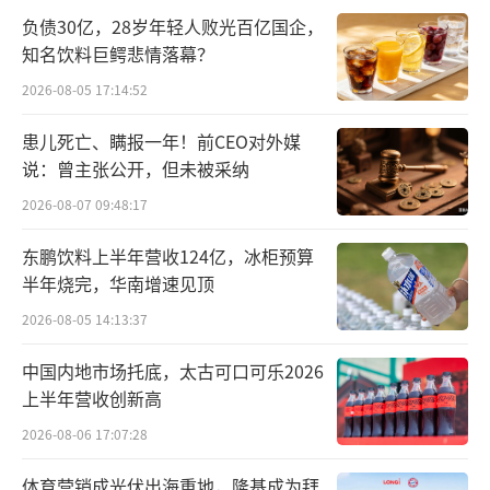
随后，天津、深圳等地分别有外商独资医院项
负债30亿，28岁年轻人败光百亿国企，
知名饮料巨鳄悲情落幕？
目落地的消息发出，在业内引起很高的关注。
2026-08-05 17:14:52
此时，复星医药却选择“激流勇退”了？
患儿死亡、瞒报一年！前CEO对外媒
分分合合
说：曾主张公开，但未被采纳
2026-08-07 09:48:17
复星医药投资和睦家，还是在上一轮国家
鼓励社会办医的时候。
东鹏饮料上半年营收124亿，冰柜预算
半年烧完，华南增速见顶
2010年前后，社会办医政策密集出台。复
2026-08-05 14:13:37
星医药看到了机会，在2009年11月收购和睦家
中国内地市场托底，太古可口可乐2026
当时母公司美中互利的股份，最终以2200万美
上半年营收创新高
元持股美中互利11.18%。此后国家持续放开医
2026-08-06 17:07:28
疗机构投资限制，允许外资在北京、天津、上
海、江苏、福建、广东、海南7个省市设立独资
体育营销成光伏出海重地，隆基成为拜