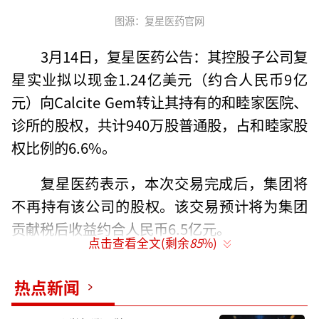
图源：复星医药官网
3月14日，复星医药公告：其控股子公司复
星实业拟以现金1.24亿美元（约合人民币9亿
元）向Calcite Gem转让其持有的和睦家医院、
诊所的股权，共计940万股普通股，占和睦家股
权比例的6.6%。
复星医药表示，本次交易完成后，集团将
不再持有该公司的股权。该交易预计将为集团
贡献税后收益约合人民币6.5亿元。
点击查看全文(剩余
85
%)
和睦家医院是国内首批外资医院之一，199
热点新闻
7年在北京成立，从一家诊所逐渐发展成如今的
国内知名高端私立医疗机构，在全国范围内拥