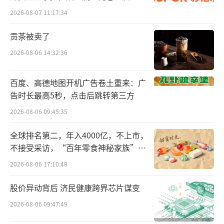
和睦家对复星医药而言更重要的是树立形
发的负循环
2026-08-07 11:17:34
象。自从有了和睦家，复星医药快速切入到医
贡茶被卖了
疗服务、尤其是涉外医疗服务领域，将药品器
2026-08-06 14:32:36
械和下游的医疗连接了起来。有了复星医药的
加持后，和睦家医院加大了医院业务模式的转
百度、高德地图开机广告卷土重来：广
型，从妇幼专科医院向全科医院转型，拓展至
告时长最高5秒，点击后跳转第三方
心脏、骨科、神经外科、肿瘤等多个领域。201
2026-08-06 09:45:35
5年，和睦家还斥资300万美元，引进了国内民
全球排名第二，年入4000亿，不上市，
营医院的第一台“达芬奇机器人”。
不接受采访，“百年零食神秘家族”浮
出水面？
不过，投资民营医院的弊端很快显现出
2026-08-06 17:10:48
来。2018年，复星医药当年亏损1.76亿元，复
股价异动背后 济民健康跨界芯片谋变
星医药解释是和睦家医院在上海浦东、广州及
2026-08-06 09:47:49
北京新院建设的前期投入导致了经营亏损。201