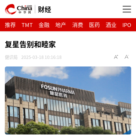
财经
推荐
TMT
金融
地产
消费
医药
酒业
IPO
复星告别和睦家
健识局
2025-03-18 10:16:18