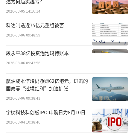
达为何越卖越亏？
入投资，成为公司股东。
2026-08-05 14:16:14
与此同时，昕原半导体也吸引了外资的兴
科达制造近75亿元重组被否
趣，原油巨头沙特阿美正是其一。
2026-08-06 09:48:59
据企查查统计，沙特阿美旗下的Aramco V
段永平38亿投资泡泡玛特账本
entures Investments Limited于2024年5月参
2026-08-06 09:42:56
与了昕原半导体发起的B轮融资。到2025年1
月，Aramco Ventures Investments Limited
航油成本倍增仍净赚62亿港元，进击的
将持有公司的股份转至同属沙特阿美的P7 Chin
国泰靠“过境红利”加速扩张
a Holdings PCC Limited；现如今，P7 China
2026-08-06 09:38:43
Holdings PCC Limited持股2.98%。
宇树科技科创板IPO 申购日为8月10日
值得一提的是，与蚂蚁同为互联网科技大
2026-08-04 10:38:46
厂的字节跳动先前也完成了对昕原半导体的投