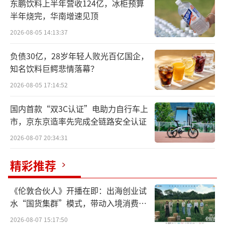
东鹏饮料上半年营收124亿，冰柜预算
半年烧完，华南增速见顶
据悉，蚂蚁自2023年明确将“AI First”作
2026-08-05 14:13:37
为核心战略之一后，便持续提升AI含量，并开
始持续搜集芯片公司“筹码”。据统计，此前
负债30亿，28岁年轻人败光百亿国企，
知名饮料巨鳄悲情落幕？
蚂蚁已经领投过墨芯科技、无锡沐创，并入股
清微智能、云合智网、烨知芯等企业。
2026-08-05 17:14:52
国内首款“双3C认证”电助力自行车上
值得一提的是，除蚂蚁“投芯”之外，最
市，京东京造率先完成全链路安全认证
近几年包括阿里、腾讯在内的互联网科技公司
2026-08-07 20:34:31
也纷纷对不同细分品类的芯片企业完成入股；
同时，主动下场“造芯”也逐渐成为巨头们
精彩推荐
的“新场景”。
《伦敦合伙人》开播在即：出海创业试
字节之后 蚂蚁“盯上”昕原半导体
水“国货集群”模式，带动入境消费反
向种草
2026-08-07 15:17:50