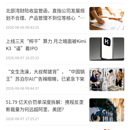
9月3日，据企查查消息，昕原半导体获得B
+轮融资并发生工商变更，上海联知创业投资管
北部湾财险收监管函，直指公司发展规
划不合理、产品管理不到位等核心“痛
理中心（有限合伙）正式退股，而上海云玡企
点”
2026-08-06 09:43:25
业管理咨询有限公司（后称“上海云玡”）、A
ccelerator XIII Ltd.为股东，公司注册资本由约
上线三天“榨干”算力 月之暗面被Kimi
4653.67万元增至约 5029.73万元。
K3“逼”着IPO
2026-08-07 16:25:22
经股权穿透发现，上海云玡实则为蚂蚁集
团的全资子公司，伴随着入股完成，其已持有
“女生洗澡，大叔帮搓背”，“中国锅
王”苏泊尔AI广告辣眼睛，已紧急下架
昕原半导体1.87%股份。
2026-08-06 09:44:37
资料显示，昕原半导体成立于2019年，专
51.79 亿天价罚单深度拆解：携程反垄
注于ReRAM新型存储技术及相关芯片产品研
断裁量为何远超阿里、美团？
发，经营范围涵盖AI存算一体IP及大模型加速
2026-08-07 17:25:27
方案、高性能/高可靠的系统级存储芯片、先进