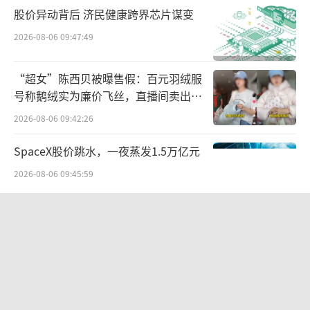
资。
股价异动背后 济民健康跨界芯片谋变
2026-08-06 09:47:49
2024年3月，字节跳动麾下PICOHEART(S
G)PTE.LTD.成为昕原半导体股东。彼时，字节
“超女”陈西贝被曝售假：百元羽绒服
跳动指出此举这是为了帮助推进昕原半导体在
号称鹅绒实为廉价飞丝，直播间卖出超
虚拟现实头显设备方面的开发。
百万元
2026-08-06 09:42:26
目前，昕原半导体的股东名单中共有两
SpaceX股价跳水，一夜蒸发1.5万亿元
家“字节系”企业——北京未来印记科技有限公
2026-08-06 09:45:59
司、PICOHEART(SG)PTE.LTD.，两者分别位列
公司第五、六大股东，持股比例为6.84%、6.3
江小白起诉东方甄选案结果公布：构成
商业诋毁，赔偿30万元
3%。
2026-08-03 16:34:22
蚂蚁的芯片局
营收暴增22倍仍亏2580万元，集益威闯
蚂蚁为何看上昕原半导体？
关科创板背后深陷客户依赖与无实控人