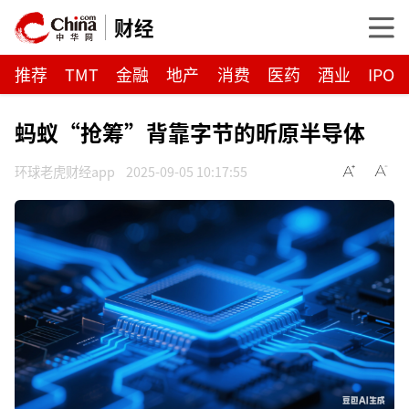
财经
推荐
TMT
金融
地产
消费
医药
酒业
IPO
蚂蚁“抢筹”背靠字节的昕原半导体
环球老虎财经app
2025-09-05 10:17:55