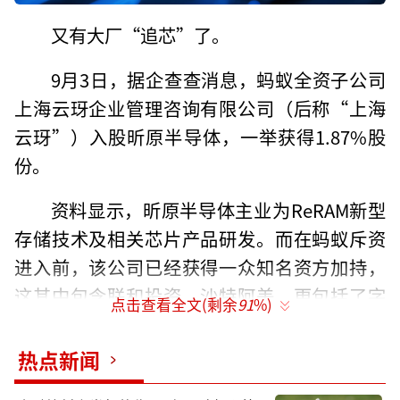
又有大厂“追芯”了。
9月3日，据企查查消息，蚂蚁全资子公司
上海云玡企业管理咨询有限公司（后称“上海
云玡”）入股昕原半导体，一举获得1.87%股
份。
资料显示，昕原半导体主业为ReRAM新型
存储技术及相关芯片产品研发。而在蚂蚁斥资
进入前，该公司已经获得一众知名资方加持，
这其中包含联和投资、沙特阿美，更包括了字
点击查看全文(剩余
91
%)
节跳动。
热点新闻
而本次蚂蚁投资昕原半导体背后，实则也
是其长期以来加码芯片的体现之一。