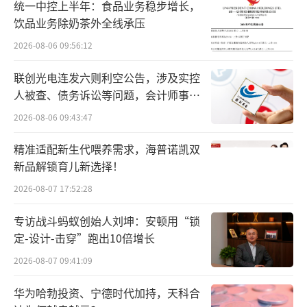
制程嵌入式存储三大应用领域，并已经在存储
统一中控上半年：食品业务稳步增长，
饮品业务除奶茶外全线承压
芯片、存算IP、高性能MCU等领域实现了商用
2026-08-06 09:56:12
出货和交付。
联创光电连发六则利空公告，涉及实控
而在此次被蚂蚁“看中”之前，昕原半导
人被查、债务诉讼等问题，会计师事务
体已经收获多家知名资方驻足。
所曾出具“保留意见”
2026-08-06 09:43:47
目前，联和投资为昕原半导体第一大股
精准适配新生代喂养需求，海普诺凯双
东，持股比例16.59%。据悉，联和投资还是科
新品解锁育儿新选择！
创板上市公司和辉光电和宣泰医药的控股股
2026-08-07 17:52:28
东，并握有上海银行14.67%股权、联影医疗1
专访战斗蚂蚁创始人刘坤：安顿用“锁
6.38%股权。
定-设计-击穿”跑出10倍增长
此外，在昕原半导体进行Pre-A轮、A轮、A
2026-08-07 09:41:09
+轮、B轮融资期间，沂景资本、昆桥资本、成
华为哈勃投资、宁德时代加持，天科合
都中电科基金、长飞产业基金等机构也纷纷加