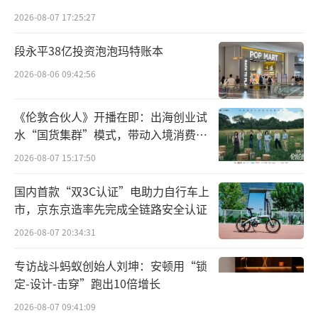
动力。前三季度，该行非利息收入达1376亿
2026-08-07 17:25:27
元，同比增长12.4%，其中，手续费及佣金净
收入909亿元，同比增长0.6%，且呈现逐季向
段永平38亿投资泡泡玛特账本
好态势。财富管理业务表现尤为突出，对公理
2026-08-06 09:42:56
财、个人理财、养老金业务收入分别同比增长2
《伦敦合伙人》开播在即：出海创业试
5%、3%、43%。工商银行在交易业务方面同
水“国货集群”模式，带动入境消费反
样表现卓越，前三季度交易类收入达467亿元，
向种草
2026-08-07 15:17:50
同比增幅高达45.7%。境内综合化子公司营收
同比增长34.5%，贡献占比从上半年的2%提升
国内首款“双3C认证”电助力自行车上
至3.6%，有效对冲了利息收入波动的影响。
市，京东京造率先完成全链路安全认证
2026-08-07 20:34:31
息差压力缓解、资产质量稳固
专访战斗蚂蚁创始人刘坤：安顿用“锁
净息差问题一直是市场关注的焦点，业绩
定-设计-击穿”跑出10倍增长
说明会披露，工商银行前三季度净息差为1.2
2026-08-07 09:41:09