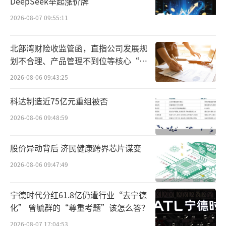
DeepSeek举起涨价牌
零售贷款较年初增长1.6%，票据贴现较年初增
2026-08-07 09:55:11
长28.2%。券商研报分析指出，虽然银行业个
人贷款风险有上升趋势，但工行个贷质量与行
北部湾财险收监管函，直指公司发展规
划不合理、产品管理不到位等核心“痛
业趋势相符。当前政策纾困力度较大，居民还
点”
贷压力减轻，叠加该行对风险的处置较为审
2026-08-06 09:43:25
慎，预计个贷风险可控。
科达制造近75亿元重组被否
2026-08-06 09:48:59
规模与效益协同
在资产规模方面，工商银行继续保持稳健
股价异动背后 济民健康跨界芯片谋变
增长。截至9月末，该行总资产突破52.81万亿
2026-08-06 09:47:49
元，较上年末增长8.2%，前三季度累计为实体
经济提供增量资金超过4万亿元，其中客户贷款
宁德时代分红61.8亿仍遭行业“去宁德
化” 曾毓群的“尊重考题”该怎么答？
余额30.45万亿元，较上年末增长7.3%。客户
2026-08-07 17:04:53