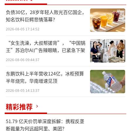
业绩企稳回升、非息收入亮眼
负债30亿，28岁年轻人败光百亿国企，
三季度业绩说明会披露，工商银行在前三
知名饮料巨鳄悲情落幕？
季度实现营业收入6400亿元，同比增长2.2%。
2026-08-05 17:14:52
更值得关注的是，净利润达到2699亿元，同比
“女生洗澡，大叔帮搓背”，“中国锅
增长0.3%，成功实现了从上半年负增长向正增
王”苏泊尔AI广告辣眼睛，已紧急下架
长的转变。单季度来看，第三季度实现营收212
2026-08-06 09:44:37
9亿元，同比增长3.41%，归属于母公司股东的
净利润1018亿元，同比增长3.29%。工商银行
东鹏饮料上半年营收124亿，冰柜预算
半年烧完，华南增速见顶
行长刘珺在业绩说明会上表示，综合过去四个
季度的表现来看，当前工商银行的营收增长迎
2026-08-05 14:13:37
来企稳并向好的信号。
精彩推荐
在息差普遍收窄的行业背景下，工商银行
51.79 亿天价罚单深度拆解：携程反垄
的非息收入表现出色，成为营收增长的重要推
断裁量为何远超阿里、美团？