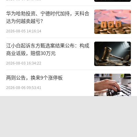
基础进一步夯实，对公客户数达1443万户，个
人客户数突破7.8亿户，为长期业务拓展筑牢根
华为哈勃投资、宁德时代加持，天科合
基。
达为何越卖越亏？
2026-08-05 14:16:14
面对未来的经营环境，工商银行管理层展
现出务实而积极的态度。刘珺在业绩说明会上
江小白起诉东方甄选案结果公布：构成
商业诋毁，赔偿30万元
强调，工商银行“不追求超过常规的超常增长
2026-08-03 16:34:22
率”。对于未来的经营策略，工商银行表示将
持续发挥在前三季度在增收节支方面的有效措
两则公告，换来9个涨停板
施，不断优化资产负债结构，保持有效的、良
2026-08-06 09:53:41
好的量价平衡。同时，不断挖掘在中收方面的
增长新动能，持续关注市场波动当中的有效交
航油成本倍增仍净赚62亿港元，进击的
易机会，来有效保持其他非息收入的稳定。
国泰靠“过境红利”加速扩张
（责
2026-08-06 09:38:43
任编辑：zx0600）