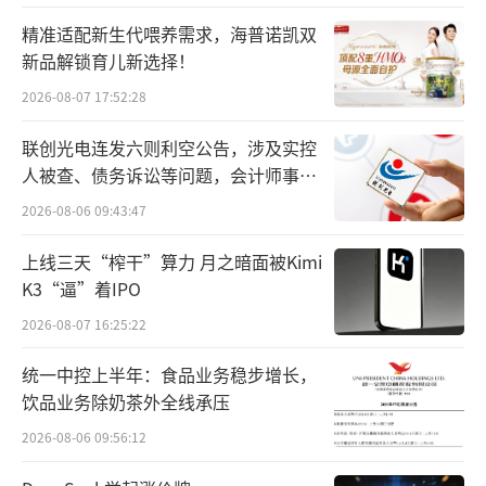
8%，同比下降15个基点，环比来看，三季度单
精准适配新生代喂养需求，海普诺凯双
季净息差为1.24%，较二季度下降3个基点，对
新品解锁育儿新选择！
于这一市场担忧，工商银行管理层在业绩说明
2026-08-07 17:52:28
会上给出了积极回应。他们判断，在外部政策
联创光电连发六则利空公告，涉及实控
利率没有大变化的前提下，明年利息净收入有
人被查、债务诉讼等问题，会计师事务
望企稳，净息差也将逐步迎来拐点。付息率改
所曾出具“保留意见”
2026-08-06 09:43:47
善是支撑这一判断的关键因素，工商银行通过
多元化的负债布局，对到期续作实行精细化管
上线三天“榨干”算力 月之暗面被Kimi
理，上半年成功节约利息支出超过百亿元。
K3“逼”着IPO
2026-08-07 16:25:22
资产质量方面，工商银行表现出强大的风
统一中控上半年：食品业务稳步增长，
险抵御能力。截至9月末，该行不良贷款率为1.
饮品业务除奶茶外全线承压
33%，比上年末下降0.01个百分点，拨备覆盖
2026-08-06 09:56:12
率为217.21%，比上年末上升2.3个百分点。从
贷款结构看，对公一般贷款较年初增长8.0%，