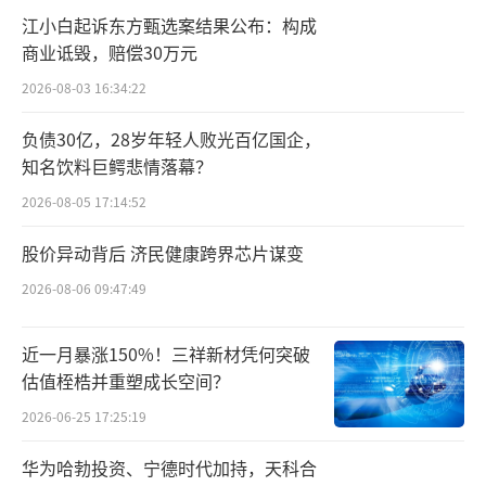
（1845-1892年）中，铁路的建设与钢铁工业迅
江小白起诉东方甄选案结果公布：构成
速发展推动了全球贸易的持续增长，美国由此
商业诋毁，赔偿30万元
实现迅速崛起。
2026-08-03 16:34:22
在第三次康波周期（（1892-1945年）中，
负债30亿，28岁年轻人败光百亿国企，
知名饮料巨鳄悲情落幕？
电力技术的普及将让人们带入到电气化时代。
在随后的第四次康波周期（约1940-1990）中，
2026-08-05 17:14:52
伴随着汽车、石油化工与电子技术的普及大大
股价异动背后 济民健康跨界芯片谋变
推动了全球化进程，美国由此成为超级大国。
2026-08-06 09:47:49
上个世纪90年代以来，随着移动通信、互
近一月暴涨150%！三祥新材凭何突破
联网以及信息技术的飞速发展，智能手机在全
估值桎梏并重塑成长空间？
球实现大范围普及，新能源汽车技术不断突
2026-06-25 17:25:19
破，人们由此进入到第五次康波周期（1990-20
25年）‌之中。不过，随着互联网、移动通信等
华为哈勃投资、宁德时代加持，天科合