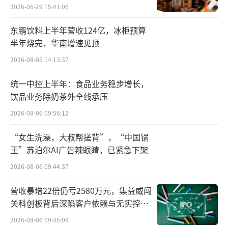
2026-06-29 15:41:06
技术革新，有望成为推动下一轮经济回升的关
键力量。而与前四次周期不同的是，中国在新
东鹏饮料上半年营收124亿，冰柜预算
一轮技术革命中已从“追随者”转变为“同行
半年烧完，华南增速见顶
者”和“领跑者”，甚至是全球规则的制定
2026-08-05 14:13:37
者。
统一中控上半年：食品业务稳步增长，
饮品业务除奶茶外全线承压
目前，中国在高铁、核电装备、通信设备
2026-08-06 09:56:12
等领域达到世界先进水平，量子通信技术领先
全球。在人工智能应用、新能源汽车、锂电
“女生洗澡，大叔帮搓背”，“中国锅
池、光伏、风电、储能等领域，中国企业也已
王”苏泊尔AI广告辣眼睛，已紧急下架
经取得全球领先地位，新一代财富阶层也由此
2026-08-06 09:44:37
诞生。
营收暴增22倍仍亏2580万元，集益威闯
关科创板背后深陷客户依赖与无实控人
财富效应与消费分化
困局
2026-08-06 09:45:09