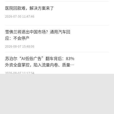
按照康波周期理论，一轮完整的经济波动
医院回款难，解决方案来了
要经历繁荣、衰退、萧条、回升四个阶段。整
2026-07-30 11:47:46
体来看，新一轮康波周期的回升期有望自2026
年开启，这不仅关乎着全球新秩序的重构与大
雪佛兰将退出中国市场？通用汽车回
国博弈，同时也将是普通人翻身的关键节点。
应：不会停产
从二级市场投资角度来看，目前处于行业调整
2026-08-07 15:48:06
期末期的白酒行业尤其值得重视。
苏泊尔“AI低俗广告”翻车背后：83%
众所周知，白酒消费具有明显的顺周期特
外资全盘掌控，陷入流量内卷、质量频
发的负循环
征。一般来说，随着宏观经济恢复增长，居民
2026-08-07 11:17:34
消费迎来复苏，次高端/高端白酒需求激增，酒
7连板背后：传智教育AI转型红利与基
企业绩便会迎来快速增长，白酒产业由此进入
本面困局博弈
繁荣期。此后，随着经济下行压力增加，居民
2026-08-05 14:06:32
消费力下滑，白酒需求随之收缩，行业由此进
百度、高德地图开机广告卷土重来：广
入衰退期。