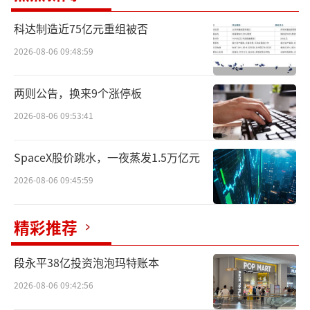
成功预测全球资产价格动荡等系列预判，也都
一一应证。自此，“人生发财靠康波”这一金
科达制造近75亿元重组被否
句广为流传。
2026-08-06 09:48:59
两则公告，换来9个涨停板
2026-08-06 09:53:41
SpaceX股价跳水，一夜蒸发1.5万亿元
2026-08-06 09:45:59
精彩推荐
回望过去两个世纪中，全球已经经历五次
完整周期。其中，‌第一次康波周期（1782-1845
段永平38亿投资泡泡玛特账本
年）‌是以蒸汽机技术推动工业革命为核心，英
2026-08-06 09:42:56
国由此成为“世界工厂”。‌在第二次康波周期