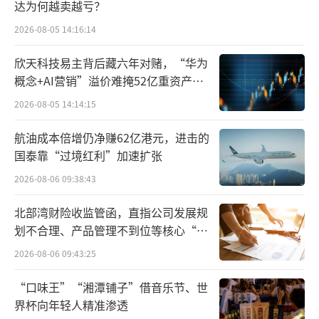
达为何越卖越亏？
产业红利的充分释放，全球经济增长自2018年
以来陷入增长瓶颈期，由信息技术主导的第五
2026-08-05 14:16:14
次康波周期逐渐进入到“萧条期”。在此背景
欣天科技易主背后藏六年对赌，“华为
下，经济增速触底、失业率攀升、消费市场疲
概念+AI营销”溢价难掩52亿重资产考
验
软已成为全球性难题。
2026-08-05 14:14:15
然而，就在第五轮康波周期遭遇低谷的当
航油成本倍增仍净赚62亿港元，进击的
国泰靠“过境红利”加速扩张
下，人工智能、量子计算和生物技术的相继突
2026-08-06 09:38:43
破又让人们看到了新一轮周期复苏的曙光。尤
其自ChatGPT横空出世以来，全球范围内人工
北部湾财险收监管函，直指公司发展规
智能革命不断上演，各类AI应用更是如同雨后
划不合理、产品管理不到位等核心“痛
点”
春笋般纷至沓来。
2026-08-06 09:43:25
与此同时，随着固态电池、储能、基因技
“口味王”“湘潭铺子”借音乐节、世
界杯向年轻人精准渗透
术、合成生物学等技术不断快速迭代。而这些