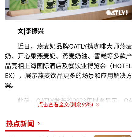
文|李振兴
近日，燕麦奶品牌OATLY携咖啡大师燕麦
奶、开心果燕麦奶、燕麦奶油、雪糕等多款产
品亮相上海国际酒店及餐饮业博览会（HOTEL
EX），展示燕麦饮品更多的场景和应用解决方
案。
此前，OATLY发布的2023年财报显示，OA
点击查看全文(剩余
90
%)
TLY实现了8.5%的销售额增长，达到7.833亿美
元。2023年四季度收入2.04亿美元，同比增加
热点新闻
4.6%。