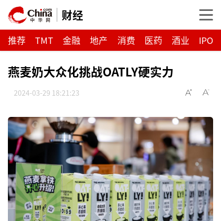
财经
推荐
TMT
金融
地产
消费
医药
酒业
IPO
燕麦奶大众化挑战OATLY硬实力
2024-03-29 18:21:23