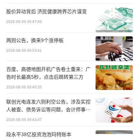
息相关。
股价异动背后 济民健康跨界芯片谋变
2026-08-06 09:47:49
聚焦核心领域
当前，中国燕麦奶市场环境也在发生改
两则公告，换来9个涨停板
变。饮用燕麦奶的人群由咖啡人群，扩散到奶
2026-08-06 09:53:41
茶、老人、小孩等更加普通公众的人群。这些
百度、高德地图开机广告卷土重来：广
人群除了咖啡店场景，也越来越多的在居家、
告时长最高5秒，点击后跳转第三方
下午茶、休闲时光、早餐等场景中饮用燕麦
2026-08-06 09:45:35
奶。
联创光电连发六则利空公告，涉及实控
产品上，除了爆款“咖啡大师”，各类直
人被查、债务诉讼等问题，会计师事务
饮产品、燕麦酸奶、奶油、雪糕各品类等等也
所曾出具“保留意见”
2026-08-06 09:43:47
相继成为消费者的日常选择。
段永平38亿投资泡泡玛特账本