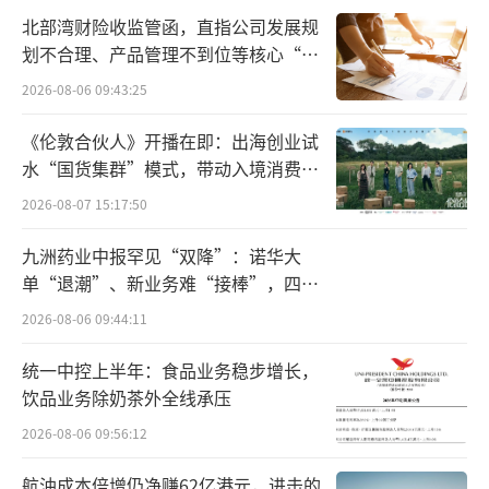
北部湾财险收监管函，直指公司发展规
面对外部环境变化带来的挑战，2023年，
划不合理、产品管理不到位等核心“痛
OATLY中国开始调整战略计划。一方面聚焦核
点”
2026-08-06 09:43:25
心领域，停止了某些利润率较低的产品和渠
《伦敦合伙人》开播在即：出海创业试
道；另一方面，更加注重提高新品质量和品
水“国货集群”模式，带动入境消费反
质。
向种草
2026-08-07 15:17:50
一位来自东北的经销商对中华网财经表
九洲药业中报罕见“双降”：诺华大
示，OATLY前两年全面布局，投入太大，经销
单“退潮”、新业务难“接棒”，四大
商也投入很大。聚焦后OATLY把精力更集中
难关待闯
2026-08-06 09:44:11
了，经销商也会根据自己的优势深耕渠道。
统一中控上半年：食品业务稳步增长，
一系列的调整让OATLY从研发创新，到产
饮品业务除奶茶外全线承压
能、销售额等各方面迎来了良性提升。
2026-08-06 09:56:12
航油成本倍增仍净赚62亿港元，进击的
在中国食品产业分析师朱丹蓬看来，OATL