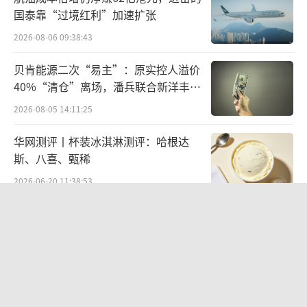
国泰靠“过境红利”加速扩张
Y处于布局建设期，人员费用、促销费用、渠道
2026-08-06 09:38:43
费用较高，出现亏损是必然的。随着OATLY投
入产出的均衡度到一定临界点，应该会转亏为
贝肯能源二次“易主”：原实控人溢价
盈。
40%“清仓”离场，潘兵联合新洋丰、
宏科百世拟入主
2026-08-05 14:11:25
华网测评丨杯装冰淇淋测评：哈根达
斯、八喜、甄稀
2026-06-20 11:38:53
欣天科技易主背后藏六年对赌，“华为
概念+AI营销”溢价难掩52亿重资产考
验
2026-08-05 14:14:15
营收暴增22倍仍亏2580万元，集益威闯
关科创板背后深陷客户依赖与无实控人