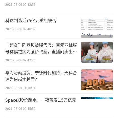
TMIC及阿里数据显示，2023年OATLY在高
2026-08-06 09:42:56
频咖啡用户中的认知率超过80%，在居家咖啡
场景渗透率接近60%。2023年底，OATLY咖啡
科达制造近75亿元重组被否
大师燕麦奶推出500ml装规格，与1L、250ml
2026-08-06 09:48:59
产品组成“咖啡大师三件套”，覆盖不同植物
基消费场景，满足中国消费者“在家、在店、
“超女”陈西贝被曝售假：百元羽绒服
在途”的多样化场景需求。
号称鹅绒实为廉价飞丝，直播间卖出超
百万元
2026-08-06 09:42:26
市场扩大，并不等于企业就可以水涨船
华为哈勃投资、宁德时代加持，天科合
高。“2020-2022年，燕麦奶相关企业的融资新
达为何越卖越亏？
闻频发，但到现在，很多名字已经听不到
2026-08-05 14:16:14
了”一位业内人士说，“大浪淘沙下，一部分
企业被淘汰，行业集中度更加高了。有的企业
SpaceX股价跳水，一夜蒸发1.5万亿元
就是跟风入局，但连基本的研发能力都没
2026-08-06 09:45:59
有。”