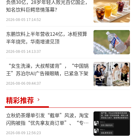
负债30亿，28岁年轻人败光百亿国企，
在OATLY看来，收入的增长源于其2023年
知名饮料巨鳄悲情落幕？
更聚焦的战略，退出了一部分短期市场表现较
2026-08-05 17:14:52
弱的渠道，虽销量有所下降企业发展更加健
东鹏饮料上半年营收124亿，冰柜预算
康。
半年烧完，华南增速见顶
据了解，2018年，OATLY进入中国，把燕
2026-08-05 14:13:37
麦食用的方式从冲泡带向了即饮，从小众透到
“女生洗澡，大叔帮搓背”，“中国锅
茶、咖、雪糕等消费者日常食用产品，加速了
王”苏泊尔AI广告辣眼睛，已紧急下架
植物基、燕麦奶行业成长，产业链得以迅速建
2026-08-06 09:44:37
立、成熟。
精彩推荐
在业内人士看来，2023年，植物奶在中国
增速放缓、品牌数量锐减。OATLY能在宏观不
立秋奶茶爆单引发“截单”风波，淘宝
闪购被指“优先拿友商订单”、“专挑
确定中站稳脚跟，OATLY在国内市场战略的推
贵的拿”
2026-08-09 12:56:23
进，与其技术、品牌、渠道及背后商业模式息