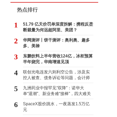
热点排行
1
51.79 亿天价罚单深度拆解：携程反垄
断裁量为何远超阿里、美团？
2
华网测评丨饼干测评：奥利奥、趣多
多、美禄
3
东鹏饮料上半年营收124亿，冰柜预算
半年烧完，华南增速见顶
4
联创光电连发六则利空公告，涉及实
控人被查、债务诉讼等问题，会计师
事务所曾出具“保留意见”
5
九洲药业中报罕见“双降”：诺华大
单“退潮”、新业务难“接棒”，四大难关
待闯
6
SpaceX股价跳水，一夜蒸发1.5万亿
元