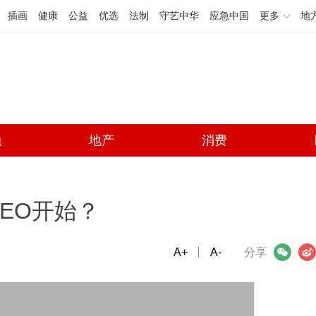
插画
健康
公益
优选
法制
守艺中华
应急中国
更多
地
融
地产
消费
EO开始？
A+
微信
A-
微博
分享