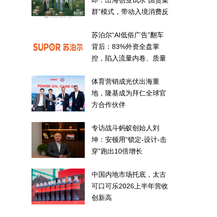
即：出海创业试水“国货集
群”模式，带动入境消费反
向种草
苏泊尔“AI低俗广告”翻车
背后：83%外资全盘掌
控，陷入流量内卷、质量
频发的负循环
体育营销成光伏出海重
地，隆基成为拜仁全球官
方合作伙伴
专访战斗蚂蚁创始人刘
坤：安顿用“锁定-设计-击
穿”跑出10倍增长
中国内地市场托底，太古
可口可乐2026上半年营收
创新高