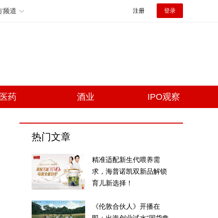
方频道
注册
登录
医药
酒业
IPO观察
热门文章
精准适配新生代喂养需
求，海普诺凯双新品解锁
育儿新选择！
《伦敦合伙人》开播在