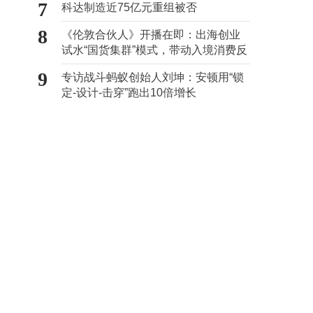
7
科达制造近75亿元重组被否
8
《伦敦合伙人》开播在即：出海创业
试水“国货集群”模式，带动入境消费反
向种草
9
专访战斗蚂蚁创始人刘坤：安顿用“锁
定-设计-击穿”跑出10倍增长