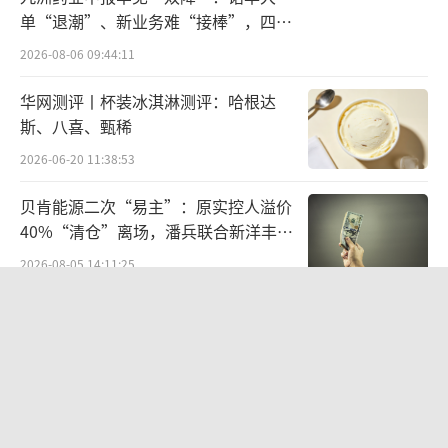
底，支撑业绩增长。2024年，广州酒家食品制
单“退潮”、新业务难“接棒”，四大
难关待闯
造业务营收微增1.03%，但餐饮服务业务同比
2026-08-06 09:44:11
增长15.24%，拉动整体营收同比增长4.55%，
华网测评丨杯装冰淇淋测评：哈根达
成绩还算亮眼。
斯、八喜、甄稀
2026-06-20 11:38:53
贝肯能源二次“易主”：原实控人溢价
40%“清仓”离场，潘兵联合新洋丰、
宏科百世拟入主
2026-08-05 14:11:25
欣天科技易主背后藏六年对赌，“华为
概念+AI营销”溢价难掩52亿重资产考
验
2026-08-05 14:14:15
营收暴增22倍仍亏2580万元，集益威闯
关科创板背后深陷客户依赖与无实控人