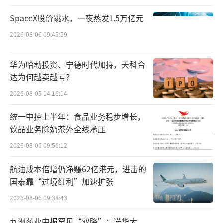
业绩分野
SpaceX股价跳水，一夜蒸发1.5万亿元
2026-08-06 09:45:59
面临季节性和区域性双重局限，五芳斋与
广州酒家都具有强烈的忧患意识，纷纷将餐饮
华为哈勃投资、宁德时代加持，天科合
业务视为破局关键，寻求第二增长曲线，结
达为何越卖越亏？
果，却大相径庭。
2026-08-05 14:16:14
广州酒家（603043.SH）以餐饮起家，饭
统一中控上半年：食品业务稳步增长，
店业务以经典粤菜为基础，结合现代烹饪技艺
饮品业务除奶茶外全线承压
不断创新和改良，延伸菜系品类，主打中高端
2026-08-06 09:56:12
商务宴席市场。后续，广州酒家又收购了“陶
航油成本倍增仍净赚62亿港元，进击的
陶居”，走新派路线，凭借手作、年轻、国潮
国泰靠“过境红利”加速扩张
等卖点吸引年轻客群。
2026-08-06 09:38:43
两大品牌，相辅相成，共同为月饼业务托
九洲药业中报罕见“双降”：诺华大