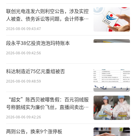
增至70.13%。
联创光电连发六则利空公告，涉及实控
人被查、债务诉讼等问题，会计师事务
所曾出具“保留意见”
2026-08-06 09:43:47
段永平38亿投资泡泡玛特账本
2026-08-06 09:42:56
科达制造近75亿元重组被否
2026-08-06 09:48:59
与五芳斋不同的是，广州酒家最早凭借粤
“超女”陈西贝被曝售假：百元羽绒服
菜与广式点心在市场站稳脚跟，直到上世纪80
号称鹅绒实为廉价飞丝，直播间卖出超
年代后，才开始建立利口福食品工厂，专事月
百万元
2026-08-06 09:42:26
饼生产。2019年，广州酒家更是以1.99亿元高
两则公告，换来9个涨停板
价收购了“月饼泰斗”陶陶居，持续加码月饼