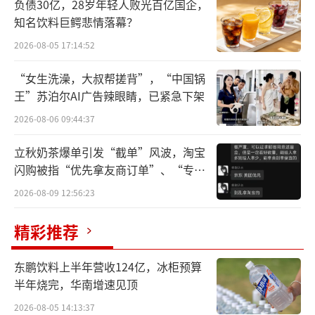
负债30亿，28岁年轻人败光百亿国企，
知名饮料巨鳄悲情落幕？
两家相隔1200公里的老字号，一个扎根江
南糯米之乡，一个深耕岭南早茶文化，就此在
2026-08-05 17:14:52
节令食品赛道埋下命运的伏笔。
“女生洗澡，大叔帮搓背”，“中国锅
王”苏泊尔AI广告辣眼睛，已紧急下架
五芳斋可谓是节令食品赛道的先行者，其
2026-08-06 09:44:37
自成立之初便扎根粽子赛道，通过建成专业化
粽子厂、布局原料基地稳固供应链，推进品牌
立秋奶茶爆单引发“截单”风波，淘宝
闪购被指“优先拿友商订单”、“专挑
年轻化等策略，成为国内家喻户晓的“粽子大
贵的拿”
王”。
2026-08-09 12:56:23
精彩推荐
节令赛道的天花板，五芳斋很早就意识
到，2019年，全面启动“糯+”战略。但此后，
东鹏饮料上半年营收124亿，冰柜预算
公司对粽子的依赖不降反升。2018年粽子系列
半年烧完，华南增速见顶
占公司主营业务营收比例为66.28%，2024年，
2026-08-05 14:13:37