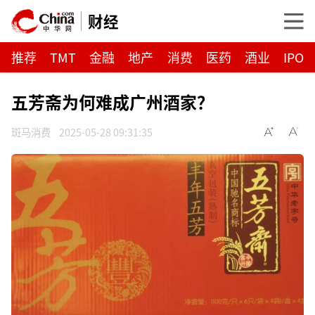
财经
推荐
TMT
金融
地产
消费
医药
酒业
IPO
五芳斋为何难成广州酒家？
斑马消费
2025-05-28 09:31:35