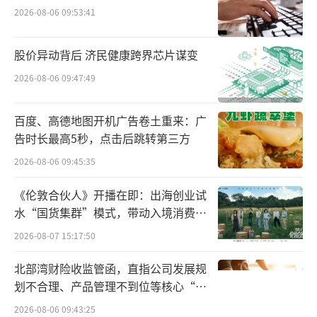
2026-08-06 09:53:41
业务。
2023年-2024年，月饼产业均为广州酒家带
股价异动背后 济民健康跨界芯片谋变
来约3成的营业收入，且月饼业务毛利率均高达
2026-08-06 09:47:49
52%左右，约是餐饮业务毛利率的3.3倍，贡献
了公司利润的“半壁江山”。
百度、高德地图开机广告卷土重来：广
告时长最高5秒，点击后跳转第三方
两家老字号路径迥异却暗藏共性：五芳斋
2026-08-06 09:45:35
销售旺季集中于二季度，广州酒家则在三季度
《伦敦合伙人》开播在即：出海创业试
业绩爆发，均受节令周期限制；2024年，广州
水“国货集群”模式，带动入境消费反
酒家73.86%收入来自广东，五芳斋64.45%市
向种草
2026-08-07 15:17:50
场依赖华东，地域性特征同样显著。
北部湾财险收监管函，直指公司发展规
从品类特性到市场分布，它们在差异中交
划不合理、产品管理不到位等核心“痛
织，成为传统节令食品赛道的“双生样本”。
点”
2026-08-06 09:43:25