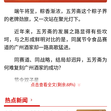
端午将至，粽香渐浓，五芳斋这个粽子界
的老牌劲旅，又一次站在聚光灯下。
近年来，五芳斋的发展之路显得有些坎
坷，与之形成鲜明对比的是，同属节令食品赛
道的广州酒家却一路高歌猛进。
同赛道、同战略，结局却迥异，五芳斋为
何难复刻广州酒家的成功？
节令双子星
点击查看全文(剩余
88
%)
1921年，嘉兴街头，张锦泉支起“五芳
热点新闻
斋”粽子摊。14年后，陈星海在广州西关竖
起“西南酒家”招牌。