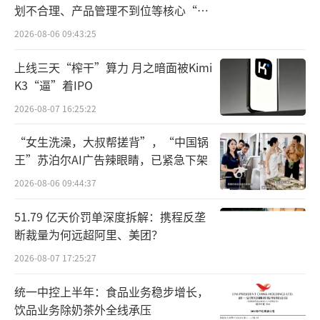
划不合理、产品管理不到位等核心“痛
点”
2026-08-06 09:43:25
上线三天“榨干”算力 月之暗面被Kimi
K3“逼”着IPO
2026-08-07 16:25:22
“女生洗澡，大叔帮搓背”，“中国锅
王”苏泊尔AI广告辣眼睛，已紧急下架
2026-08-06 09:44:37
51.79 亿天价罚单深度拆解：携程反垄
断裁量为何远超阿里、美团？
2026-08-07 17:25:27
统一中控上半年：食品业务稳步增长，
饮品业务除奶茶外全线承压