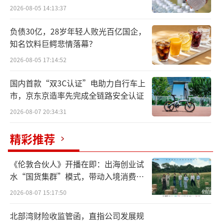
2026-08-05 14:13:37
负债30亿，28岁年轻人败光百亿国企，
知名饮料巨鳄悲情落幕？
2026-08-05 17:14:52
国内首款“双3C认证”电助力自行车上
市，京东京造率先完成全链路安全认证
2026-08-07 20:34:31
精彩推荐
《伦敦合伙人》开播在即：出海创业试
水“国货集群”模式，带动入境消费反
向种草
2026-08-07 15:17:50
北部湾财险收监管函，直指公司发展规