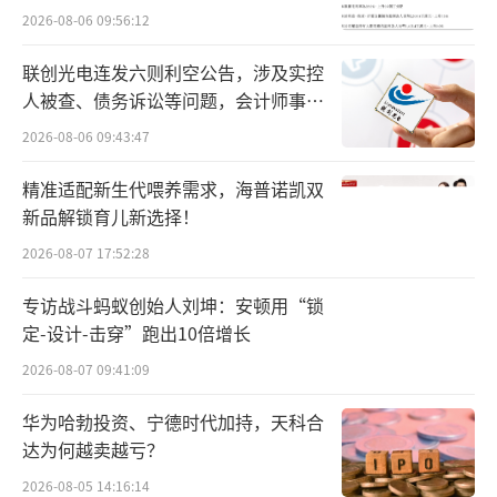
2026-08-06 09:56:12
联创光电连发六则利空公告，涉及实控
人被查、债务诉讼等问题，会计师事务
所曾出具“保留意见”
2026-08-06 09:43:47
精准适配新生代喂养需求，海普诺凯双
新品解锁育儿新选择！
2026-08-07 17:52:28
专访战斗蚂蚁创始人刘坤：安顿用“锁
定-设计-击穿”跑出10倍增长
2026-08-07 09:41:09
华为哈勃投资、宁德时代加持，天科合
达为何越卖越亏？
2026-08-05 14:16:14