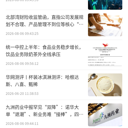
局，开启了降糖减重市场的新纪元。也正是歌
礼制药此番在GLP-1药物领域取得的积极临床试
北部湾财险收监管函，直指公司发展规
验成果，成为其股价暴涨的重要原因。
划不合理、产品管理不到位等核心“痛
点”
此次在美国的Ib期多剂量递增研究取得积
2026-08-06 09:43:25
极中期结果的ASC30是一款由歌礼制药自主研
统一中控上半年：食品业务稳步增长，
发的小分子口服GLP-1R激动剂，因其具有独特
饮品业务除奶茶外全线承压
和差异化性质，使得这一小分子能够同时适用
2026-08-06 09:56:12
于皮下注射和口服片剂给药。
华网测评丨杯装冰淇淋测评：哈根达
斯、八喜、甄稀
据歌礼制药官方公告显示，该研究由三个
队列组成，每个队列各有8名患者服用ASC30或
2026-06-20 11:38:53
安慰剂。每日一次服用ASC30口服片治疗28天
九洲药业中报罕见“双降”：诺华大
后，MAD队列1体重相对基线平均下降4.3%，
单“退潮”、新业务难“接棒”，四大
难关待闯
MAD队列2体重相对基线平均下降6.3%。MAD
2026-08-06 09:44:11