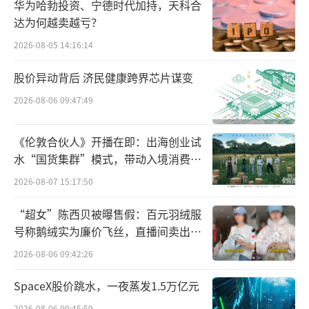
华为哈勃投资、宁德时代加持，天科合
达为何越卖越亏？
减肥新药数据积极，
歌礼收获资本青睐
2026-08-05 14:16:14
据弗若斯特沙利文数据分析，我国肥胖症
股价异动背后 济民健康跨界芯片谋变
患者人数预计在2030年达到3.29亿人，全球肥
胖症患者人数将在2030年达到19.92亿人。随着
2026-08-06 09:47:49
肥胖问题的持续加剧，不仅增加了居民卫生保
《伦敦合伙人》开播在即：出海创业试
健服务成本，也造成医疗卫生体系负担日益加
水“国货集群”模式，带动入境消费反
重。减肥药赛道随之热度大涨，代谢疾病领域
向种草
2026-08-07 15:17:50
研究逐渐成为新时代的课题。
“超女”陈西贝被曝售假：百元羽绒服
近些年来，虽然早期已有部分减肥药物获
号称鹅绒实为廉价飞丝，直播间卖出超
批并在实际临床中应用，但真正引领减肥市场
百万元
2026-08-06 09:42:26
的是以司美格鲁肽为代表的GLP-1类药物。可以
SpaceX股价跳水，一夜蒸发1.5万亿元
说GLP-1靶点改写了整个减肥药市场的竞争格
2026-08-06 09:45:59