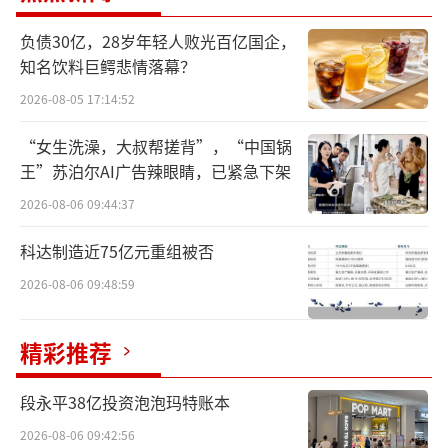
负债30亿，28岁年轻人败光百亿国企，
知名饮料巨鳄悲情落幕？
值得关注的是，在歌礼公布了ASC30最新
2026-08-05 17:14:52
数据后，利好消息刺激，歌礼制药2月20日开盘
“女生洗澡，大叔帮搓背”，“中国锅
大涨，虽然在2月21日股价有所回调，但这是继
王”苏泊尔AI广告辣眼睛，已紧急下架
2024年完成股价翻倍之后，2025年短短2个月
2026-08-06 09:44:37
时间再次完成翻倍。
科达制造近75亿元重组被否
2026-08-06 09:48:59
精彩推荐
段永平38亿投资泡泡玛特账本
2026-08-06 09:42:56