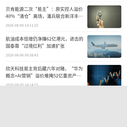
队列1经安慰剂校准后的体重相对基线平均下降
贝肯能源二次“易主”：原实控人溢价
4.2%，MAD队列2经安慰剂校准后的体重相对
40%“清仓”离场，潘兵联合新洋丰、
基线平均下降6.2%。
宏科百世拟入主
2026-08-05 14:11:25
在MAD队列1和队列2中，ASC30在安全性
航油成本倍增仍净赚62亿港元，进击的
和耐受性方面良好，未发生严重不良事件。所
国泰靠“过境红利”加速扩张
有胃肠道相关不良事件均为轻度或中度，未观
2026-08-06 09:38:43
察到呕吐现象，且肝酶也未出现具有临床意义
欣天科技易主背后藏六年对赌，“华为
的变化。实验室检查、生命体征、心电图和体
概念+AI营销”溢价难掩52亿重资产考
格检查均未发现具有临床意义的改变。歌礼制
验
2026-08-05 14:14:15
药表示队列3（5毫克、15毫克、30毫克和60毫
营收暴增22倍仍亏2580万元，集益威闯
克）临床试验预计将于2025年3月底完成，顶线
关科创板背后深陷客户依赖与无实控人
结果预计将随后发布。
困局
2026-08-06 09:45:09
事实上，小分子口服GLP-1R激动剂的研发