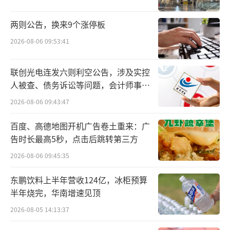
两则公告，换来9个涨停板
2026-08-06 09:53:41
联创光电连发六则利空公告，涉及实控
人被查、债务诉讼等问题，会计师事务
所曾出具“保留意见”
2026-08-06 09:43:47
业内观点分析认为，近年来以司美格鲁
百度、高德地图开机广告卷土重来：广
告时长最高5秒，点击后跳转第三方
肽、替尔泊肽等为代表的GLP-1药物像是一
记“王炸”，轰动全球医药产业，斩获数百亿
2026-08-06 09:45:35
美元庞大市场。歌礼制药此番股价的大涨势
东鹏饮料上半年营收124亿，冰柜预算
头，与代谢疾病领域的巨大市场潜力不无关
半年烧完，华南增速见顶
联。ASC30会是业内人士与资本市场青睐的下
2026-08-05 14:13:37
一个重磅炸弹吗？