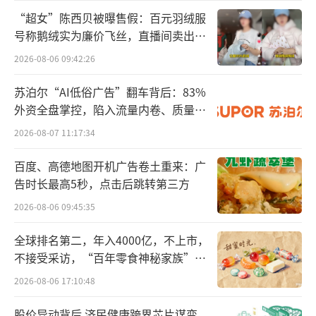
柱"行动计划，包括产品创新、产品激活和提高
“超女”陈西贝被曝售假：百元羽绒服
企业效率。比如加快产品开发周期，将主线产
号称鹅绒实为廉价飞丝，直播间卖出超
品开发过程从18-24个月缩短到12-14个月；增
百万元
2026-08-06 09:42:26
强追单能力，6-8周内补货畅销款式。
苏泊尔“AI低俗广告”翻车背后：83%
这一行动革新的效果如何、新任CEO将如
外资全盘掌控，陷入流量内卷、质量频
何改变Lululemon，这大概是未来市场最关注
发的负循环
2026-08-07 11:17:34
的焦点。
（责任编辑：zx0600）
百度、高德地图开机广告卷土重来：广
告时长最高5秒，点击后跳转第三方
2026-08-06 09:45:35
全球排名第二，年入4000亿，不上市，
不接受采访，“百年零食神秘家族”浮
出水面？
2026-08-06 17:10:48
股价异动背后 济民健康跨界芯片谋变