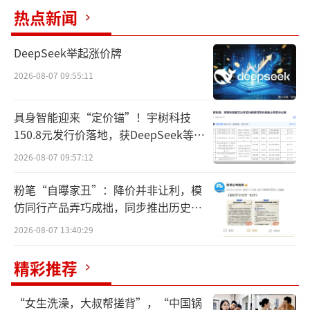
热点新闻
最新财报显示，中国大陆市场今年第三季
度表现十分亮眼，净营收同比劲增46%至4.654
DeepSeek举起涨价牌
亿美元，占总营收的18%。Lululemon今年预
2026-08-07 09:55:11
计新增约46家直营门店，其中大部分将位于中
国。
具身智能迎来“定价锚”！宇树科技
150.8元发行价落地，获DeepSeek等豪
有高管在财报会议上透露，公司对中国大
华战配加持
2026-08-07 09:57:12
陆业务的整体业绩感到非常满意。我们预计中
国大陆全年净营收的增速将达到或优于此前给
粉笔“自曝家丑”：降价并非让利，模
出的20%至25%指引高区间——不过这个数据
仿同行产品弄巧成拙，同步推出历史学
员退费方案
较2024财年41%的营收增速已明显放缓。
2026-08-07 13:40:29
实际上，Lululemon整体已告别了高增长
精彩推荐
时代，增长持续承压。一方面，市场竞争正在
“女生洗澡，大叔帮搓背”，“中国锅
加剧，Alo Yoga、Vuori等新贵品牌来势汹汹；