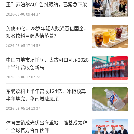
王”苏泊尔AI广告辣眼睛，已紧急下架
与此同时，其产品创新优势也正在减弱。
2026-08-06 09:44:37
从最新公布的第三季度财报来看，Lulule
负债30亿，28岁年轻人败光百亿国企，
mon第三季度净营收增长7%至26亿美元，高于
知名饮料巨鳄悲情落幕？
分析师预期的24.8亿美元；每股收益为2.59美
2026-08-05 17:14:52
元，高于预期的2.25美元。不过，其营业利润
中国内地市场托底，太古可口可乐2026
同比下降11%至4.36亿美元，净利润同比下降1
上半年营收创新高
2.8%至3.07亿美元，整体盈利能力受到挑战。
2026-08-06 17:07:28
东鹏饮料上半年营收124亿，冰柜预算
半年烧完，华南增速见顶
2026-08-05 14:13:37
体育营销成光伏出海重地，隆基成为拜
作为Lululemon最大收入来源（占比超6
仁全球官方合作伙伴