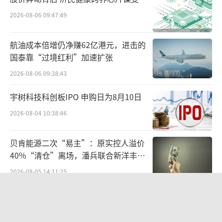
2026-08-06 09:47:49
航油成本倍增仍净赚62亿港元，进击的
国泰靠“过境红利”加速扩张
2026-08-06 09:38:43
宇树科技科创板IPO 申购日为8月10日
2026-08-04 10:38:46
贝肯能源二次“易主”：原实控人溢价
40%“清仓”离场，潘兵联合新洋丰、
宏科百世拟入主
2026-08-05 14:11:25
统一中控上半年：食品业务稳步增长，
饮品业务除奶茶外全线承压