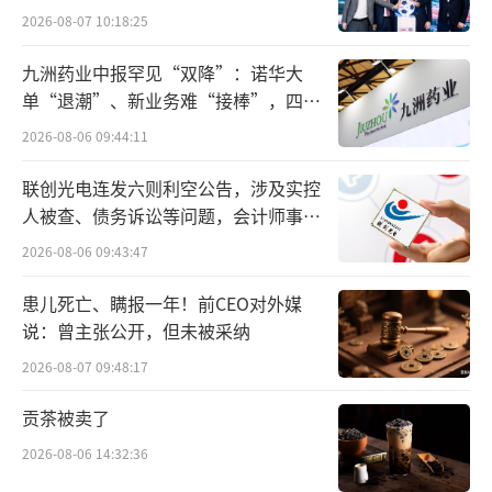
0%）的美洲市场，其第三季度净营收同比下降
2026-08-07 10:18:25
2%至17亿美元。过去两年，美洲市场营收增速
九洲药业中报罕见“双降”：诺华大
已逐步放缓至个位数，增长乏力。
单“退潮”、新业务难“接棒”，四大
难关待闯
今年，Lululemon创始人普·威尔逊公开
2026-08-06 09:44:11
批评管理层向主流妥协，取悦所有人反而失去
联创光电连发六则利空公告，涉及实控
品牌力量。其认为问题的根源在于财务与运营
人被查、债务诉讼等问题，会计师事务
导向的管理层取代产品创新驱动者，导致品牌
所曾出具“保留意见”
2026-08-06 09:43:47
失去灵魂。因此，麦克唐纳的离职卸任并不算
患儿死亡、瞒报一年！前CEO对外媒
是毫无预兆。
说：曾主张公开，但未被采纳
调整管理层能改变其核心市场的颓势吗？
2026-08-07 09:48:17
贡茶被卖了
最新的财报会议上，首席财务官梅根·弗
兰克表示公司将推出应对美国业务挑战的"三支
2026-08-06 14:32:36