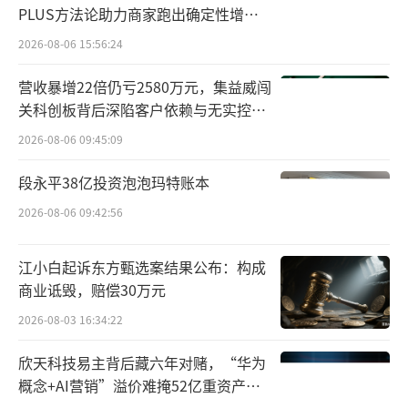
PLUS方法论助力商家跑出确定性增长
路径
2026-08-06 15:56:24
营收暴增22倍仍亏2580万元，集益威闯
关科创板背后深陷客户依赖与无实控人
困局
2026-08-06 09:45:09
段永平38亿投资泡泡玛特账本
2026-08-06 09:42:56
江小白起诉东方甄选案结果公布：构成
商业诋毁，赔偿30万元
2026-08-03 16:34:22
欣天科技易主背后藏六年对赌，“华为
概念+AI营销”溢价难掩52亿重资产考
验