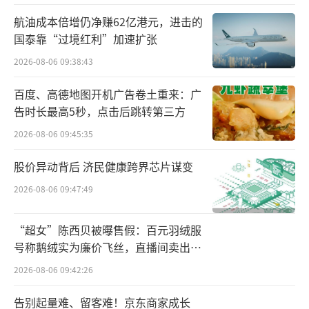
门，从去年10月份开始提早部署、每日监测、
航油成本倍增仍净赚62亿港元，进击的
国泰靠“过境红利”加速扩张
持续调度，在加强全国面上工作的同时做好重
点省市工作指导，动员各地资源和力量，持续
2026-08-06 09:38:43
对相关医院进行实地调研查看，确保诊疗服务
百度、高德地图开机广告卷土重来：广
平稳有序。
（责任编辑：zx0600）
告时长最高5秒，点击后跳转第三方
2026-08-06 09:45:35
股价异动背后 济民健康跨界芯片谋变
2026-08-06 09:47:49
“超女”陈西贝被曝售假：百元羽绒服
号称鹅绒实为廉价飞丝，直播间卖出超
百万元
2026-08-06 09:42:26
告别起量难、留客难！京东商家成长