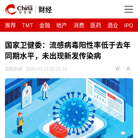
财经
推荐
TMT
金融
地产
消费
医药
酒业
IPO
国家卫健委：流感病毒阳性率低于去年
同期水平，未出现新发传染病
蓝鲸新闻
2025-01-13 10:20:15