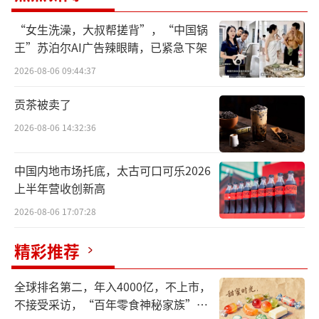
未出现新发传染病
“女生洗澡，大叔帮搓背”，“中国锅
据光明网报道，中国疾控中心研究员王丽
王”苏泊尔AI广告辣眼睛，已紧急下架
萍1月12日表示，当前仍将呈现多种呼吸道传染
2026-08-06 09:44:37
病交替或叠加流行态势，但均是已知病原体，
贡茶被卖了
未出现新发传染病，总体流行强度和就诊压力
2026-08-06 14:32:36
不会高于上一年流行季。
中国内地市场托底，太古可口可乐2026
中国疾控中心研究员王丽萍1月12日表示，
上半年营收创新高
我国流感监测结果显示，当前流感流行的优势
2026-08-06 17:07:28
株是甲型H1N1亚型。中国国家流感中心对近期
分离到的甲型H1N1流感病毒进行抗原性分析，
精彩推荐
提示与流感疫苗株匹配度良好，疫苗接种有
效；耐药性分析提示，目前流行的流感病毒对
全球排名第二，年入4000亿，不上市，
不接受采访，“百年零食神秘家族”浮
抗病毒药物敏感，药物治疗有效。