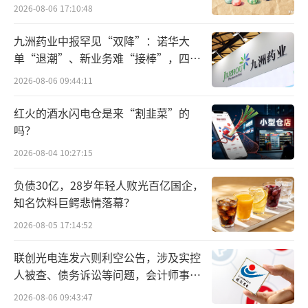
出水面？
2026-08-06 17:10:48
在国家卫生健康委当天举行的新闻发布会
九洲药业中报罕见“双降”：诺华大
上，王丽萍建议，对于还没有接种流感疫苗的
单“退潮”、新业务难“接棒”，四大
人，现在依然可以接种。
难关待闯
2026-08-06 09:44:11
流感检测阳性率上升趋势已经减缓，相关
红火的酒水闪电仓是来“割韭菜”的
药物总体供给充足
吗？
2026-08-04 10:27:15
监测结果显示，流感当前正处于季节性流
行期，大多数省份的流行强度处于中等水平。
负债30亿，28岁年轻人败光百亿国企，
知名饮料巨鳄悲情落幕？
目前，流感检测阳性率上升趋势已经减缓，随
着中小学校的陆续放假，预计在本月中下旬流
2026-08-05 17:14:52
感活动水平可能会逐步下降。
联创光电连发六则利空公告，涉及实控
人被查、债务诉讼等问题，会计师事务
据央视新闻报道，为更好满足群众就医需
所曾出具“保留意见”
2026-08-06 09:43:47
求，国家卫健委会同国家疾控局，联合有关部