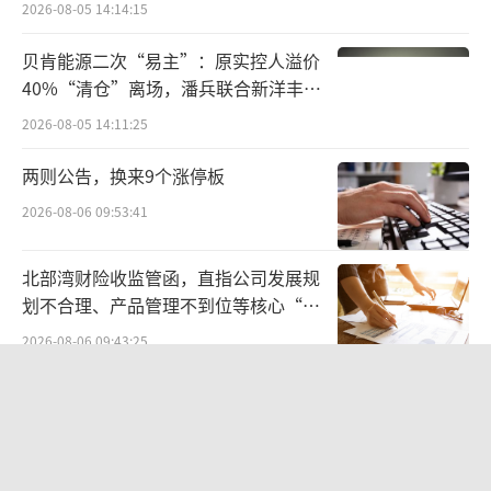
2026-08-05 14:14:15
贝肯能源二次“易主”：原实控人溢价
40%“清仓”离场，潘兵联合新洋丰、
宏科百世拟入主
2026-08-05 14:11:25
两则公告，换来9个涨停板
2026-08-06 09:53:41
北部湾财险收监管函，直指公司发展规
划不合理、产品管理不到位等核心“痛
点”
2026-08-06 09:43:25
科达制造近75亿元重组被否
2026-08-06 09:48:59