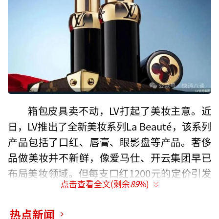
箱包皮具卖不动，LV打起了美妆主意。近
日，LV推出了全新美妆系列La Beauté，该系列
产品包括了口红、唇膏、眼影盘等产品。奢侈
品做美妆并不新鲜，像爱马仕、开云集团早已
布局美妆领域。但每支口红1200元的定价引发
点击查看全文(剩余
89
%)
不小争议。在业内人士看来，LV发布美妆产品
更多是为提高品牌形象，增强对高端用户的服
热点新闻