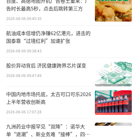
百度、高德地图开机广告卷土重来：广
告时长最高5秒，点击后跳转第三方
奢侈品集团业绩承压
2026-08-06 09:45:35
LV为什么也开始卖化妆品？想回答这个问
航油成本倍增仍净赚62亿港元，进击的
题，或许没那么难，毕竟一年多来“奢侈品卖
国泰靠“过境红利”加速扩张
不动”词条多次登上微博热搜。从数据来看，
2026-08-06 09:38:43
包括LV母公司LVMH集团在内的多个奢侈品集团
正面临业绩增长难题。
股价异动背后 济民健康跨界芯片谋变
2026-08-06 09:47:49
根据财报数据，2025年上半年，LVMH集
团营业收入下降4%至398.1亿欧元，营业利润
中国内地市场托底，太古可口可乐2026
下降15%至90.1亿欧元；净利润下降22%至56.
上半年营收创新高
9亿欧元。2024年，LVMH集团收入为846.83亿
2026-08-06 17:07:28
欧元，同比下滑2%；营业利润为195.71亿欧
九洲药业中报罕见“双降”：诺华大
元，同比下滑14%；净利润125.5亿欧元，同比
单“退潮”、新业务难“接棒”，四大