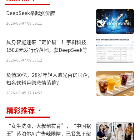
务能力，其目标消费用户并非大众消费者，而
是LVMH的忠诚用户。但在LV箱包、皮具都不太
DeepSeek举起涨价牌
好卖的当下，一支定价千元的口红生意真的这
2026-08-07 09:55:11
么好做吗？这恐怕还需要市场验证。
具身智能迎来“定价锚”！宇树科技
LV开卖化妆品
150.8元发行价落地，获DeepSeek等豪
华战配加持
2026-08-07 09:57:12
近日，LV在南京德基广场揭幕了全球首家
香水美妆精品店，其全新美妆系列La Beauté
负债30亿，28岁年轻人败光百亿国企，
同步在品牌官网和官方小程序首发。据了解，
知名饮料巨鳄悲情落幕？
南京德基广场的独立美妆门店是LV在全球范围
2026-08-05 17:14:52
内的首家美妆专门店。根据官方信息，“La Be
精彩推荐
auté”美妆新品由全球顶级彩妆师Pat McGrat
h担任创意总监，包含55款口红、10款润唇膏
“女生洗澡，大叔帮搓背”，“中国锅
和8款眼影盘。
王”苏泊尔AI广告辣眼睛，已紧急下架