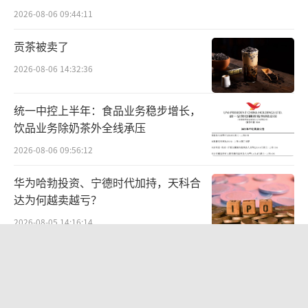
下降17%。
难关待闯
2026-08-06 09:44:11
再看开云集团，2025年上半年集团营业收
贡茶被卖了
入为75.87亿欧元，同比下降16%；营业利润9.
2026-08-06 14:32:36
69亿欧元，同比下降38.7%；净利润4.74亿欧
元，同比下降46%。2024年，开云集团全年营
统一中控上半年：食品业务稳步增长，
收171.94亿欧元，同比下降12%；净利润为11.
饮品业务除奶茶外全线承压
33亿欧元，同比下滑62%。香奈儿2024年销售
2026-08-06 09:56:12
额同比下滑5.3%至187亿美元，净利润下跌28.
华为哈勃投资、宁德时代加持，天科合
2%至34亿美元。
达为何越卖越亏？
集体业绩承压，布局美妆业务，寻找新增
2026-08-05 14:16:14
长点成为奢侈品集团的共同选择。关于为什么
贝肯能源二次“易主”：原实控人溢价
是美妆业务，奢侈品集团们已经在过往财报中
40%“清仓”离场，潘兵联合新洋丰、
宏科百世拟入主
得到验证——美妆业务有发展潜力。
2026-08-05 14:11:25