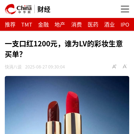
财经
推荐
TMT
金融
地产
消费
医药
酒业
IPO
一支口红1200元，谁为LV的彩妆生意
买单？
快消八谈
2025-08-27 09:30:04