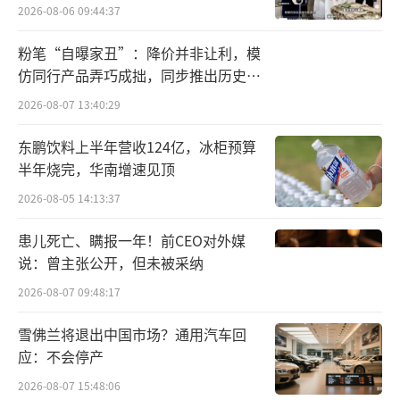
2026-08-06 09:44:37
从整体行业来看，奢侈品巨头布局彩妆已
经不是新鲜事，据北京商报记者粗略统计，202
粉笔“自曝家丑”：降价并非让利，模
仿同行产品弄巧成拙，同步推出历史学
0年后，包括爱马仕、普拉达、华伦天奴和Celi
员退费方案
ne等数个奢侈品品牌接连宣布推出包括彩妆、
2026-08-07 13:40:29
护肤品、指甲油等品类。但像LV这样产品定价
东鹏饮料上半年营收124亿，冰柜预算
如此之高的就有些不常见了。北京商报记者了
半年烧完，华南增速见顶
解到，LV每支口红售价为1200元，替换芯的价
2026-08-05 14:13:37
格为510元，远超其他奢侈品美妆品牌口红的价
患儿死亡、瞒报一年！前CEO对外媒
格。如香奈儿普通口红是420元左右；Dior口红
说：曾主张公开，但未被采纳
价格区间在400—800元；爱马仕口红价格则在5
2026-08-07 09:48:17
00—700元之间。
雪佛兰将退出中国市场？通用汽车回
LV高价口红立刻引发消费者热议。“1200
应：不会停产
元的口红到底是要卖给谁？”“1200元的口
2026-08-07 15:48:06