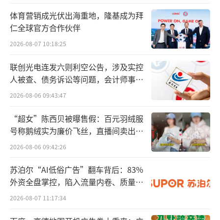
红，会配LV皮套吗？”……不过也有消费者认
体育营销成光伏出海重地，隆基成为拜
为LV本身就不是面向大众消费者的品牌，千元
仁全球官方合作伙伴
的定价也属合理。
2026-08-07 10:18:25
就布局美妆生意，北京商报记者对LV母公
联创光电连发六则利空公告，涉及实控
司LVMH集团进行采访，但截至发稿未收到回
人被查、债务诉讼等问题，会计师事务
复。不过根据媒体报道，LV官方对外表示产品
所曾出具“保留意见”
2026-08-06 09:43:47
将遵循“不计成本追求原料与工艺”的定位。
“超女”陈西贝被曝售假：百元羽绒服
号称鹅绒实为廉价飞丝，直播间卖出超
在美妆资深评论人、美云空间电商创始人
百万元
白云虎看来，LVMH为全球顶级的奢侈品集团，
2026-08-06 09:42:26
企业定位和战略价值决定了产品的价格。LV美
苏泊尔“AI低俗广告”翻车背后：83%
妆产品的目标消费用户更倾向于LVMH的忠诚用
外资全盘掌控，陷入流量内卷、质量频
户和对品牌品质有强烈认同的部分用户，未必
发的负循环
2026-08-07 11:17:34
是大众消费者。