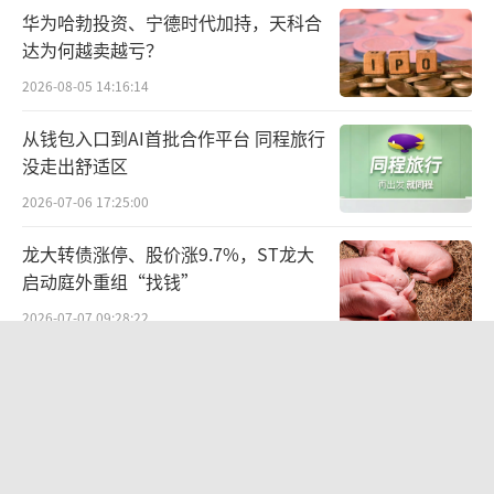
换而言之，在中国还没有形成真正的以创
华为哈勃投资、宁德时代加持，天科合
新药为主业的Pharma时，Biotech自主商业化
达为何越卖越亏？
不是基于产业分工的最优解，而是“肥水不流
2026-08-05 14:16:14
外人田”的唯一解。不过，这也因此让中国Bio
从钱包入口到AI首批合作平台 同程旅行
tech有了走向Biopharma的机会，一批新的Bi
没走出舒适区
opharma品牌会不断涌现。
2026-07-06 17:25:00
“到目前为止，我们还没有看到具有广覆
龙大转债涨停、股价涨9.7%，ST龙大
盖营销网络的本土大药企开始创新药‘买买
启动庭外重组“找钱”
买’模式，一个新药交给这类传统pharma，大
2026-07-07 09:28:22
概率他们也不知道该怎么做FIC的市场和销售，
光明乳业董事长黄黎明辞职，继任者能
他们只知道自己熟悉的药该怎么做。这也是一
否扭转业绩颓势？
批新兴Biopharma能够成长起来的空间。”娄
2026-07-03 20:05:22
实一针见血地说道，“现在有些已经将产品推
华网测评丨杯装冰淇淋测评：哈根达
向上市阶段的Biotech，想自己做商业化，实际