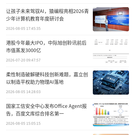
资人最兴奋的想象空间就是参照美国80年代的
让孩子未来驾驭AI，猿编程亮相2026青
生物医药产业进化史，在一众传统化药企业中
少年计算机教育年度研讨会
投出一个Genetech。尤其是科创板和18A的推
2026-08-05 17:45:35
出，直接打通了这一路径，“Biotech跃迁Bio
港股今年最大IPO，中际旭创聆讯前后
pharma”成为过去10年最主流的投资逻辑。
市值蒸发3000亿
也因此，当过去两年资本环境骤冷、IPO停
2026-07-20 09:47:57
滞，加上创新药面临的国内支付天花板愈发清
柔性制造破解硬科技创新难题，嘉立创
晰，“Biopharma窗口期收窄”成为创业者和
以制造平权助力物理AI落地
投资人的一致焦虑。
2026-08-05 14:28:03
正如杏泽资本管理合伙人强静所说：“Bio
国家工信安全中心发布Office Agent报
pharma成长所要求的环境更为苛刻，需要全链
告，百度文库综合排名第一
条、长时间的支持，中间任何环节断了就没法
2026-08-05 15:05:15
成长、爆发。但现状是，在资金、政策支持方