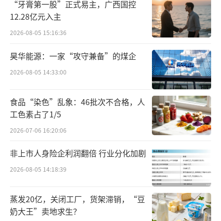
“牙膏第一股”正式易主，广西国控
面存在明显的卡点。国内资本市场要求企业有
12.28亿元入主
明确商业化产品（产品上市或者产品申报上
2026-08-05 15:16:36
市）才允许上市；一级市场又很难持续提供资
昊华能源：一家“攻守兼备”的煤企
金，支持企业发展到商业化阶段。结果是企业
只能卖产品求生，Biopharma成为伪命题。”
2026-08-05 14:33:00
自主商业化，一向被看作Biotech向Bioph
食品“染色”乱象：46批次不合格，人
arma进化的“惊险跳跃”。也是基于这一点，
工色素占了1/5
不同于主流的哀叹，和其瑞医药联合创始人娄
2026-07-06 16:20:06
实反而认为：“中国目前还是一个尚存机会从B
非上市人身险企利润翻倍 行业分化加剧
iotech进化到Biopharma的市场，而美国从Bio
2026-08-05 14:18:39
tech进化到Biopharma的机会已是微乎其
微。”
蒸发20亿，关闭工厂，货架滞销，“豆
奶大王”卖地求生？
娄实这一论断的根据在于，中国尚未形成