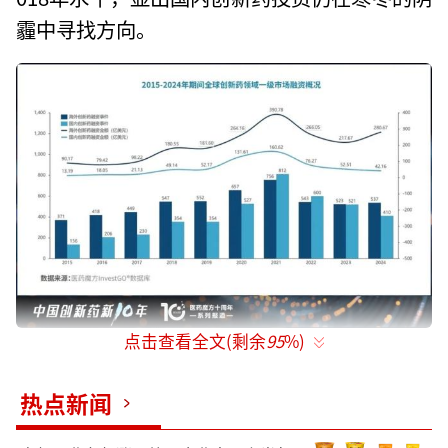
霾中寻找方向。
点击查看全文(剩余
95
%)
图片来源：医药魔方十周年系列报告《全球视野下的中国创新药产
业：十年回顾与展望》
热点新闻
二级市场同样也面临挑战。新冠疫情之