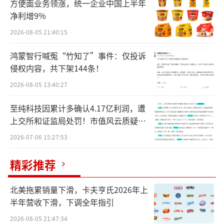
方便面业务领涨，统一企业中国上半年
后，全球生物医药指数全面回调，中国医药领
净利增9%
域叠加反腐、医保控费等因素，大盘指数在202
2026-08-05 21:40:15
3年至2024年跌至历史最低点。直到今年年
鸿蒙智行喊冤“竹知了”事件：仅投诉
初，“中国资产重估之风”吹到港股，才带动
侵权内容，共下架144条！
创新药有所回暖。
2026-08-05 13:40:27
资本市场的情绪总会起起落落。更重要的
至纯科技因累计多确认4.17亿利润，遭
问题是，经历了第一个十年的野蛮生长，认识
上交所和证监局处罚！市值风云质疑其
财务问题，遭巨额索赔！
到了中国创新药的“骨感”现实后，中国创新
2026-07-06 15:27:53
药在未来10年还能不能投，又该怎么投？
精彩推荐
“中国是唯一还存在Biopharma窗口的市
北美拖累销量下滑，卡夫亨氏2026年上
场”
半年营收下滑，下调全年指引
十年前，国内创新药投资一朝兴起。令投
2026-08-05 21:47:34