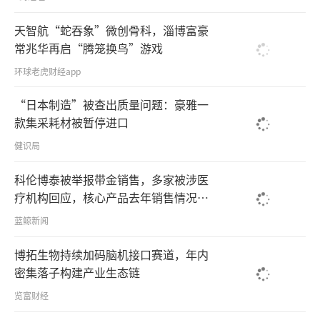
天智航“蛇吞象”微创骨科，淄博富豪
常兆华再启“腾笼换鸟”游戏
环球老虎财经app
“日本制造”被查出质量问题：豪雅一
款集采耗材被暂停进口
健识局
科伦博泰被举报带金销售，多家被涉医
疗机构回应，核心产品去年销售情况不
及市场预期
蓝鲸新闻
博拓生物持续加码脑机接口赛道，年内
密集落子构建产业生态链
览富财经