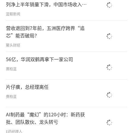
列净上半年销量下滑，中国市场收入下
滑5%
蓝鲸新闻
营收退回到7年前，五洲医疗跨界“追
芯”能否破局？
鳌头财经
56亿，华润双鹤再拿下一家公司
赛柏蓝
片仔癀，总经理离任
赛柏蓝
AI制药最“魔幻”的120小时：新药获
批、团队散伙、龙头转亏
E药经理人