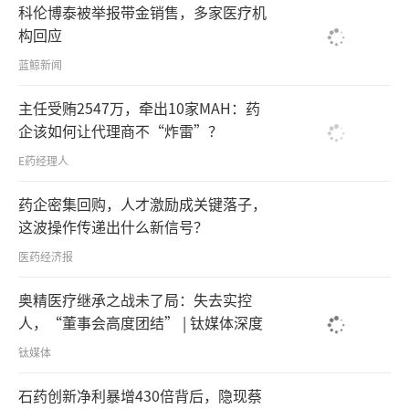
科伦博泰被举报带金销售，多家医疗机
构回应
蓝鲸新闻
主任受贿2547万，牵出10家MAH：药
企该如何让代理商不“炸雷”？
E药经理人
药企密集回购，人才激励成关键落子，
这波操作传递出什么新信号？
医药经济报
奥精医疗继承之战未了局：失去实控
人，“董事会高度团结” | 钛媒体深度
钛媒体
石药创新净利暴增430倍背后，隐现蔡