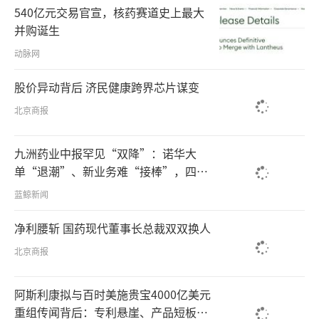
540亿元交易官宣，核药赛道史上最大
并购诞生
动脉网
股价异动背后 济民健康跨界芯片谋变
北京商报
九洲药业中报罕见“双降”：诺华大
单“退潮”、新业务难“接棒”，四大
难关待闯
蓝鲸新闻
净利腰斩 国药现代董事长总裁双双换人
北京商报
阿斯利康拟与百时美施贵宝4000亿美元
重组传闻背后：专利悬崖、产品短板倒