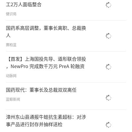
工2万人面临整合
健识局
国药系高层调整，董事长离职、总裁换
人
赛柏蓝
【首发】上海国投先导、道彤联合领投
，NewPro 完成数千万元 PreA 轮融资
动脉网
国药现代：董事长及总裁双双离任
蓝鲸新闻
漳州东山县通报牛蛙抗生素超标：对涉
事产品进行封存并抽样送检