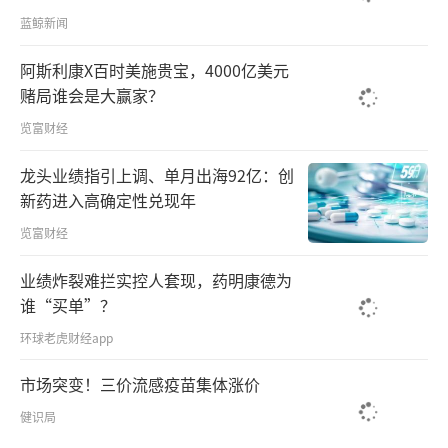
逼，AZ端反对声大
蓝鲸新闻
阿斯利康X百时美施贵宝，4000亿美元
赌局谁会是大赢家？
览富财经
龙头业绩指引上调、单月出海92亿：创
新药进入高确定性兑现年
览富财经
业绩炸裂难拦实控人套现，药明康德为
谁“买单”？
环球老虎财经app
市场突变！三价流感疫苗集体涨价
健识局