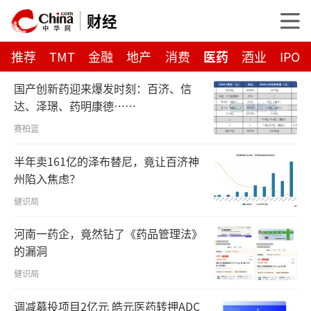
财经
推荐
TMT
金融
地产
消费
医药
酒业
IPO
国产创新药迎来爆发时刻：百济、信
达、泽璟、药明康德……
赛柏蓝
半年卖161亿的泽布替尼，竟让百济神
州陷入焦虑？
健识局
河南一药企，竟然钻了《药品管理法》
的漏洞
健识局
调减募投项目2亿元 皓元医药转押ADC