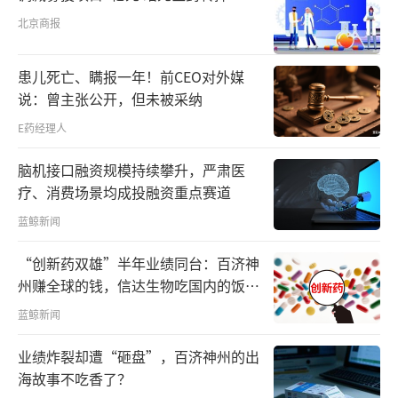
北京商报
患儿死亡、瞒报一年！前CEO对外媒
说：曾主张公开，但未被采纳
E药经理人
脑机接口融资规模持续攀升，严肃医
疗、消费场景均成投融资重点赛道
蓝鲸新闻
“创新药双雄”半年业绩同台：百济神
州赚全球的钱，信达生物吃国内的饭，
行业跨过“烧钱拐点”
蓝鲸新闻
业绩炸裂却遭“砸盘”，百济神州的出
海故事不吃香了？