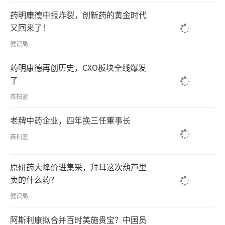
药明康德中报炸裂，创新药的黄金时代
又回来了！
健识局
药明康德再创历史，CXO板块全线爆发
了
赛柏蓝
老牌中药企业，四年换三任董事长
赛柏蓝
原研药大降价进集采，拜耳这次葫芦里
卖的什么药？
健识局
阿斯利康拟合并百时美施贵宝？中国员